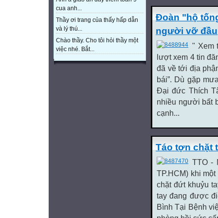
cua anh...
Đoàn "hộ tống
Thầy ơi trang của thấy hấp dẫn
và lý thú...
người vỡ đầu
Chào thầy. Cho tôi hỏi thầy một
" Xem 
việc nhé. Bắt...
lượt xem 4 tin đ
đã về tới địa phậ
bái”. Dù gặp mư
Đại đức Thích 
nhiều người bất 
cạnh...
Táo tợn chặt 
TTO - 
TP.HCM) khi một 
chặt đứt khuỷu t
tay đang được đi
Bình Tại Bệnh vi