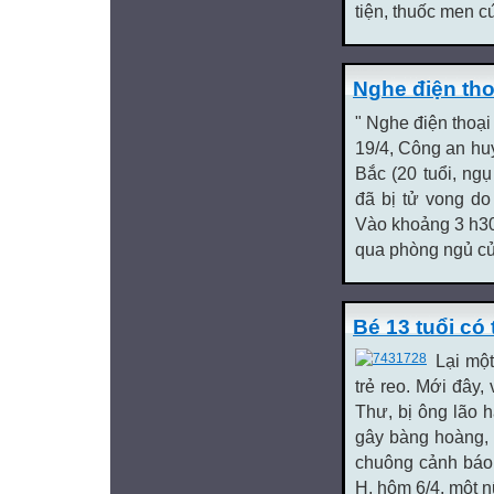
tiện, thuốc men c
Nghe điện tho
" Nghe điện thoại 
19/4, Công an h
Bắc (20 tuổi, ng
đã bị tử vong do
Vào khoảng 3 h30
qua phòng ngủ của 
Bé 13 tuổi có 
Lại một
trẻ reo. Mới đây, 
Thư, bị ông lão 
gây bàng hoàng, 
chuông cảnh báo 
H, hôm 6/4, một n