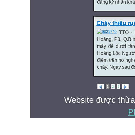
đăng ký nhân khẩu
Cháy thiêu rụ
TTO - 
Hoàng, P3, Q.Bìn
máy để dưới tầng
Hoàng Lộc Người 
điểm trên họ nghe
cháy. Ngay sau đ
1
2
3
Website được thừa
P