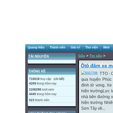
Quang Hiệu
Thành viên
Giải trí
Thư viện
Web
Gốc
>
Tin sốc
>
TÀI NGUYÊN
Ôtô đâm xe m
THỐNG KÊ
TTO - C
710018
truy cập (
chi tiết
)
qua huyện Phúc 
4209
trong hôm nay
đình tử vong. Xe
1108298
lượt xem
hiện trườngLực l
4445
trong hôm nay
nhà bên đường x
523
thành viên
hiện trường Nhiề
Sơn Tây về...