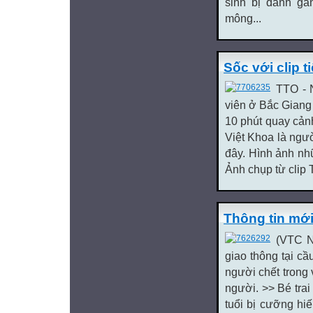
sinh bị đánh gầ
mông...
Sốc với clip t
TTO - 
viên ở Bắc Giang 
10 phút quay cảnh
Việt Khoa là ngườ
đây. Hình ảnh nhữn
Ảnh chụp từ clip T
Thông tin mớ
(VTC N
giao thông tại c
người chết trong 
người. >> Bé tra
tuổi bị cưỡng hi