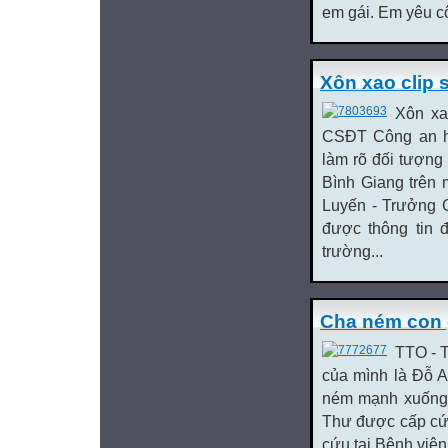
em gái. Em yêu cô 
Xôn xao clip 
Xôn xa
CSĐT Công an hu
làm rõ đối tượng
Bình Giang trên 
Luyến - Trưởng 
được thông tin 
trường...
Cha ném con 
TTO - T
của mình là Đỗ A
ném mạnh xuống 
Thư được cấp cứu
cứu tại Bệnh viện