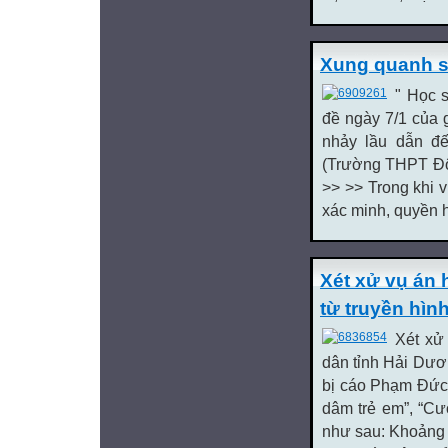
Xung quanh sự
" Học s
đề ngày 7/1 của 
nhảy lầu dẫn đế
(Trường THPT Đôn
>> >> Trong khi 
xác minh, quyền 
Xét xử vụ án 
từ truyền hìn
Xét xử
dân tỉnh Hải Dươ
bị cáo Phạm Đức T
dâm trẻ em”, “Cướ
như sau: Khoảng 