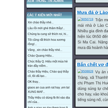
XEM THÔNG TIN ADMIN
Mưa đá ở Lào 
CÁC Ý KIẾN MỚI NHẤT
Trận m
Xin chào thầy nhé...
mái nhà ở Lào Ca
Lâu rồi mới ghé thăm thầy!...
Nhiều gia đình đ
Chúng ta cung sở thích roi, hi...
hiện lúc 0h50 đ
Tôi cũng rất thích hoa xương
Si Ma Cai. Nặng
rồng!...
mưa đá hoành hàn
Vâng , xin chào thầy nhé...
Chào Quang Hiệu...
Chúc thầy Q. Hiệu một mùa hè
Bắn chết vợ 
tràn đầy niềm...
Chào thầy Hiệu, Chào quý thầy
Vụ án 
cô, tôi đã tạo...
Tràng, xã Thanh
OK thay...
chị Phạm Thị Hu
giaos an cua anh rat hay ,em taI
dùng súng tự ch
XUNG MAF...
cho hay, vào khoả
Thầy Hiệu có dùng fb thì vào địa
tiếng súng nổ, cùn
chỉ của...
Anh a giao an day them toan 9