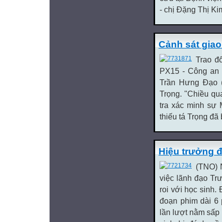
- chị Đặng Thị Kim 
Cảnh sát giao 
Trao đ
PX15 - Công an t
Trần Hưng Đạo (T
Trọng. "Chiều qua
tra xác minh sự 
thiếu tá Trọng đã 
Hiệu trưởng 
(TNO) 
việc lãnh đạo T
roi với học sinh
đoạn phim dài 6 
lần lượt nằm sấp 