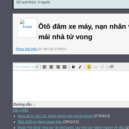
Số lượt thích: 0 người
Ôtô đâm xe máy, nạn nhân 
mái nhà tử vong
Phạm Văn Hiệu
@ 14h:22p 27/05/13
Kích thước font
Đường dẫn
:
p
Gửi ý kiến
Mưa đá ở Lào Cai, hàng nghìn mái nhà bị thủng
(27/03/13)
Bắn chết vợ đang mang bầu
(29/11/12)
Đoàn "hộ tống" nhà sư "đi một bước, lạy một lạy" đánh người vỡ đầu
(2