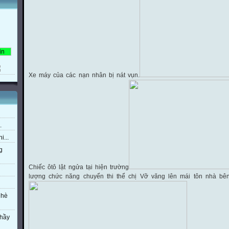
Xe máy của các nạn nhân bị nát vụn.
.
i...
g
Chiếc ôtô lật ngửa tại hiện trường
lượng chức năng chuyển thi thể chị Vỡ văng lên mái tôn nhà bê
 hè
thầy