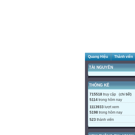
Quang Hiệu
Thành viên
TÀI NGUYÊN
THỐNG KÊ
715518
truy cập (
chi tiết
)
5114
trong hôm nay
1113933
lượt xem
5198
trong hôm nay
523
thành viên