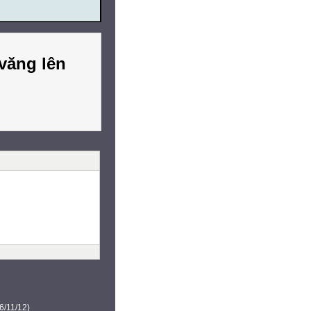
văng lên
6/11/12)