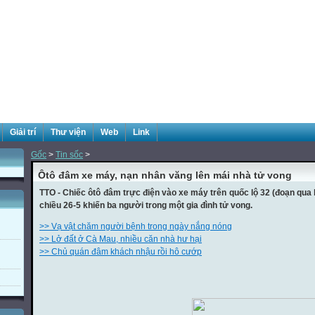
Giải trí
Thư viện
Web
Link
Gốc
>
Tin sốc
>
Ôtô đâm xe máy, nạn nhân văng lên mái nhà tử vong
TTO - Chiếc ôtô đâm trực điện vào xe máy trên quốc lộ 32 (đoạn qua
chiều 26-5 khiến ba người trong một gia đình tử vong.
>> Vạ vật chăm người bệnh trong ngày nắng nóng
>> Lở đất ở Cà Mau, nhiều căn nhà hư hại
>> Chủ quán đâm khách nhậu rồi hô cướp