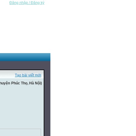
Đăng nhập / Đăng ký
Tạo bài viết mới
 huyện Phúc Thọ, Hà Nội)