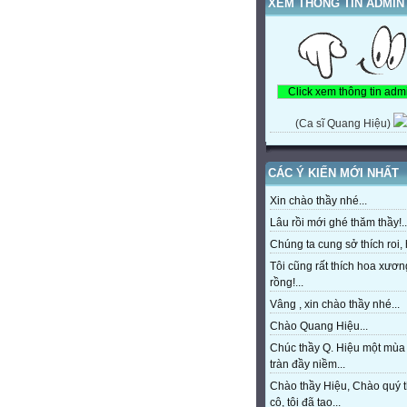
XEM THÔNG TIN ADMIN
(Ca sĩ Quang Hiệu)
CÁC Ý KIẾN MỚI NHẤT
Xin chào thầy nhé...
Lâu rồi mới ghé thăm thầy!..
Chúng ta cung sở thích roi, h
Tôi cũng rất thích hoa xươn
rồng!...
Vâng , xin chào thầy nhé...
Chào Quang Hiệu...
Chúc thầy Q. Hiệu một mùa
tràn đầy niềm...
Chào thầy Hiệu, Chào quý 
cô, tôi đã tạo...