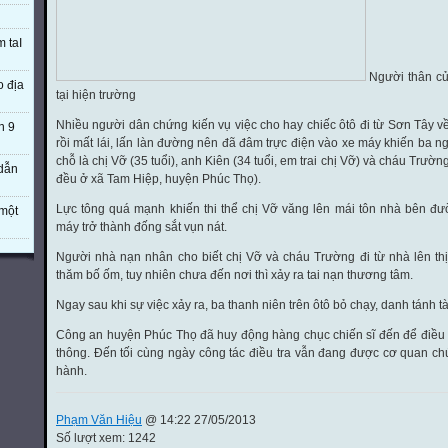
m taI
Người thân c
o địa
tại hiện trường
Nhiều người dân chứng kiến vụ việc cho hay chiếc ôtô đi từ Sơn Tây về
n 9
rồi mất lái, lấn làn đường nên đã đâm trực điện vào xe máy khiến ba ngư
chỗ là chị Vỡ (35 tuổi), anh Kiên (34 tuổi, em trai chị Vỡ) và cháu Trường 
 dẫn
đều ở xã Tam Hiệp, huyện Phúc Thọ).
Lực tông quá mạnh khiến thi thể chị Vỡ văng lên mái tôn nhà bên đườ
một
máy trở thành đống sắt vụn nát.
Người nhà nạn nhân cho biết chị Vỡ và cháu Trường đi từ nhà lên th
thăm bố ốm, tuy nhiên chưa đến nơi thì xảy ra tai nạn thương tâm.
Ngay sau khi sự việc xảy ra, ba thanh niên trên ôtô bỏ chạy, danh tánh t
Công an huyện Phúc Thọ đã huy động hàng chục chiến sĩ đến để điều tr
thông. Đến tối cùng ngày công tác điều tra vẫn đang được cơ quan ch
hành.
Phạm Văn Hiệu
@ 14:22 27/05/2013
Số lượt xem: 1242