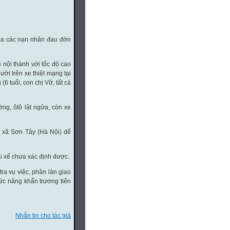
ủa các nạn nhân đau đớn
 nội thành với tốc độ cao
ời trên xe thiệt mạng tại
(6 tuổi, con chị Vỡ, tất cả
ng, ôtô lật ngửa, còn xe
ị xã Sơn Tây (Hà Nội) để
ài xế chưa xác định được.
a vụ việc, phân làn giao
ức năng khẩn trương tiến
Nhắn tin cho tác giả