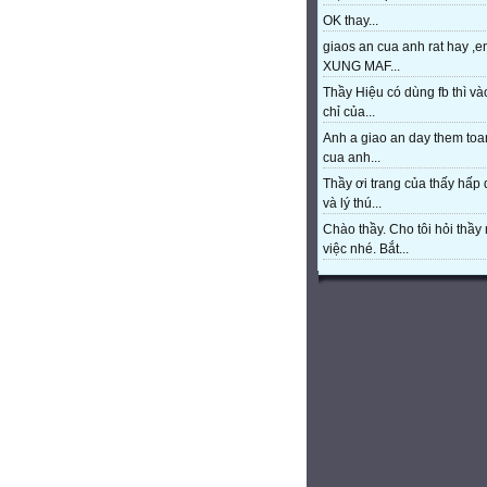
OK thay...
giaos an cua anh rat hay ,e
XUNG MAF...
Thầy Hiệu có dùng fb thì và
chỉ của...
Anh a giao an day them toa
cua anh...
Thầy ơi trang của thấy hấp
và lý thú...
Chào thầy. Cho tôi hỏi thầy 
việc nhé. Bắt...