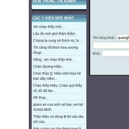
XEM THÔNG TIN ADMIN
CÁC Ý KIẾN MỚI NHẤT
Xin chào thầy nhé...
Lâu rồi mới ghé thăm thầy!...
Tên blog khác:
Chúng ta cung sở thích roi, hi...
Tôi cũng rất thích hoa xương
rồng!...
khác:
Vâng , xin chào thầy nhé...
Chào Quang Hiệu...
Chúc thầy Q. Hiệu một mùa hè
tràn đầy niềm...
Chào thầy Hiệu, Chào quý thầy
cô, tôi đã tạo...
OK thay...
giaos an cua anh rat hay ,em taI
XUNG MAF...
Thầy Hiệu có dùng fb thì vào địa
chỉ của...
Anh a giao an day them toan 9