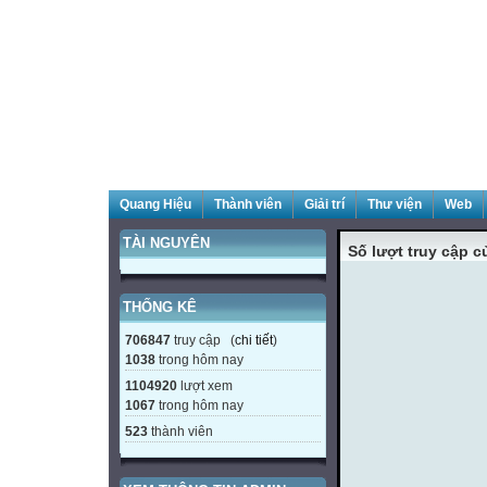
Quang Hiệu
Thành viên
Giải trí
Thư viện
Web
TÀI NGUYÊN
Số lượt truy cập 
THỐNG KÊ
706847
truy cập (
chi tiết
)
1038
trong hôm nay
1104920
lượt xem
1067
trong hôm nay
523
thành viên