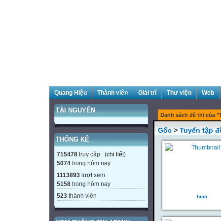
Quang Hiệu
Thành viên
Giải trí
Thư viện
Web
TÀI NGUYÊN
Danh sách đề thi của "T
Gốc
>
Tuyển tập đ
THỐNG KÊ
715478
truy cập (
chi tiết
)
5074
trong hôm nay
1113893
lượt xem
5158
trong hôm nay
523
thành viên
hinh