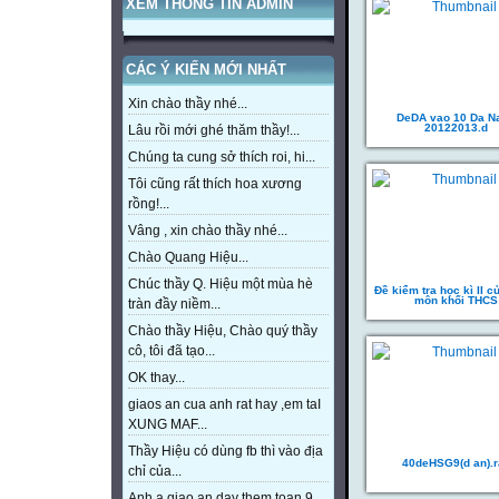
XEM THÔNG TIN ADMIN
CÁC Ý KIẾN MỚI NHẤT
Xin chào thầy nhé...
DeDA vao 10 Da N
20122013.d
Lâu rồi mới ghé thăm thầy!...
Chúng ta cung sở thích roi, hi...
Tôi cũng rất thích hoa xương
rồng!...
Vâng , xin chào thầy nhé...
Chào Quang Hiệu...
Chúc thầy Q. Hiệu một mùa hè
Đề kiểm tra học kì II của
môn khối THCS
tràn đầy niềm...
Chào thầy Hiệu, Chào quý thầy
cô, tôi đã tạo...
OK thay...
giaos an cua anh rat hay ,em taI
XUNG MAF...
Thầy Hiệu có dùng fb thì vào địa
40deHSG9(d an).r
chỉ của...
Anh a giao an day them toan 9