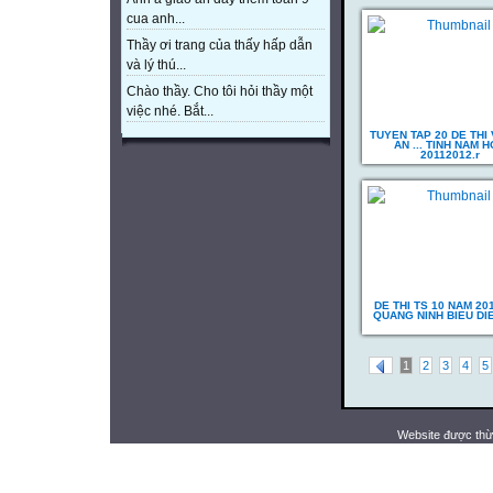
cua anh...
Thầy ơi trang của thấy hấp dẫn
và lý thú...
Chào thầy. Cho tôi hỏi thầy một
việc nhé. Bắt...
TUYEN TAP 20 DE THI
AN ... TINH NAM 
20112012.r
DE THI TS 10 NAM 20
QUANG NINH BIEU DI
1
2
3
4
5
Website được thừ