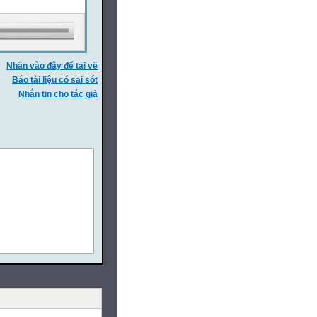
Nhấn vào đây để tải về
Báo tài liệu có sai sót
Nhắn tin cho tác giả