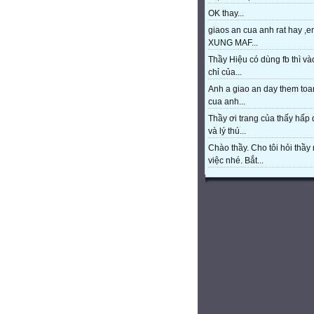
OK thay...
giaos an cua anh rat hay ,e
XUNG MAF...
Thầy Hiệu có dùng fb thì và
chỉ của...
Anh a giao an day them toa
cua anh...
Thầy ơi trang của thấy hấp
và lý thú...
Chào thầy. Cho tôi hỏi thầy 
việc nhé. Bắt...