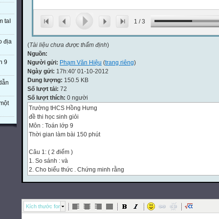
m taI
1
/
3
o địa
(
Tài liệu chưa được thẩm định
)
Nguồn:
n 9
Người gửi:
Phạm Văn Hiệu
(
trang riêng
)
Ngày gửi:
17h:40' 01-10-2012
Dung lượng:
150.5 KB
 dẫn
Số lượt tải:
72
Số lượt thích:
0 người
một
Trường tHCS Hồng Hưng
đề thi học sinh giỏi
Môn : Toán lớp 9
Thời gian làm bài 150 phút
Câu 1: ( 2 điểm )
1. So sánh : và
2. Cho biểu thức . Chứng minh rằng
Câu 2: ( 1 điểm )
Rút gọn biểu thức 
Câu 3: ( 2 điểm )
1. Giải phương trình sau
Kích thước font
2. Tìm các số nguyên x, y thoả mãn