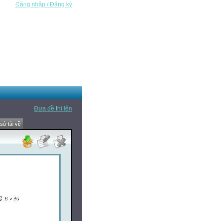
Đăng nhập / Đăng ký
Đưa đề thi lên
 sử tải về