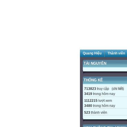
Quang Hiệu
Thành viên
TÀI NGUYÊN
THỐNG KÊ
713823
truy cập (
chi tiết
)
3419
trong hôm nay
1112215
lượt xem
3480
trong hôm nay
523
thành viên