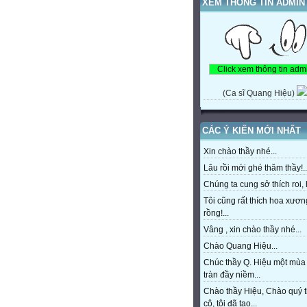
XEM THÔNG TIN ADMIN
(Ca sĩ Quang Hiệu)
CÁC Ý KIẾN MỚI NHẤT
Xin chào thầy nhé...
Lâu rồi mới ghé thăm thầy!..
Chúng ta cung sở thích roi, h
Tôi cũng rất thích hoa xươn
rồng!...
Vâng , xin chào thầy nhé...
Chào Quang Hiệu...
Chúc thầy Q. Hiệu một mùa
tràn đầy niềm...
Chào thầy Hiệu, Chào quý 
cô, tôi đã tạo...