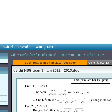
Giải trí
Thư viện
Web
Link
Gốc
>
Tuyển tập đề thi các loại cấp THCS
>
Toán học
>
Toán học 9
>
de thi HSG toan 9 nam 2012 - 2013.doc
Cùng tác giả
Lịch
de thi HSG toan 9 nam 2012 - 2013.doc