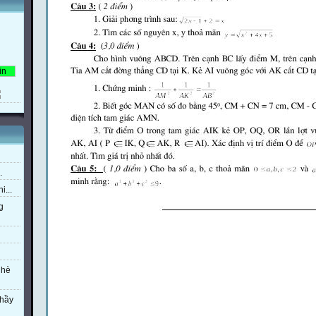
.
i...
g
 hè
thầy