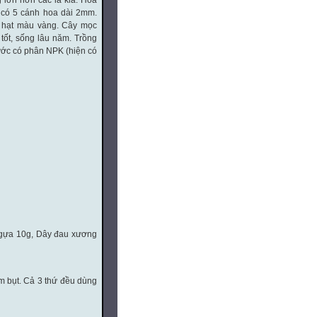
g lớn hơn các lá kia. Hoa
 có 5 cánh hoa dài 2mm.
áo hạt màu vàng. Cây mọc
tốt, sống lâu năm. Trồng
nước có phân NPK (hiện có
ngựa 10g, Dây đau xương
m bụt. Cả 3 thứ đều dùng