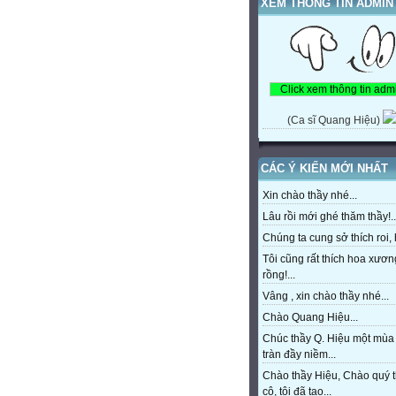
XEM THÔNG TIN ADMIN
(Ca sĩ Quang Hiệu)
CÁC Ý KIẾN MỚI NHẤT
Xin chào thầy nhé...
Lâu rồi mới ghé thăm thầy!..
Chúng ta cung sở thích roi, h
Tôi cũng rất thích hoa xươn
rồng!...
Vâng , xin chào thầy nhé...
Chào Quang Hiệu...
Chúc thầy Q. Hiệu một mùa
tràn đầy niềm...
Chào thầy Hiệu, Chào quý 
cô, tôi đã tạo...