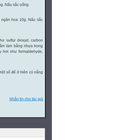
5g. Nấu sắc uống.
m ngân hoa 10g. Nấu sắc
hư sulfur dioxyd, carbon
hẩm làm bằng nhựa trong
ay hơi như formaldehyde,
một số để ở hiên có nắng
Nhắn tin cho tác giả