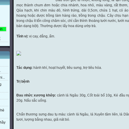
Đầu tròn gốc tù nhọn, không lông, lá tận cùn
mọc thành chum đơn hoặc chia nhánh, hoa nhỏ, màu vàng, rất thơm,
Qủa hạch, khi chin màu đỏ, hình trứng, dài 0,5cm, chứa 1 hạt, có 
hoang hoặc được trồng làm hàng rào, trồng trong chậu. Cây chịu hạn 
trong chậu ít tốn công chăm sóc, chỉ cần thỉnh thoảng tưới nước, tưới 
bán dạng bột). Thường được lấy hoa dùng ướp trà.
Tính vị:
vị cay, đắng, ấm.
Tác dụng:
hành khí, hoạt huyết, tiêu sưng, trợ tiêu hóa.
.
i...
Trị bệnh
g
Đau nhức xương khớp:
cành lá Ngâu 30g, Cốt toái bổ 10g, Ké đầu 
20g. Nấu sắc uống.
 hè
Chấn thương sưng đau tụ máu: cành lá Ngâu, lá Xuyên tâm liên, lá Dâ
tươi, lượng bằng nhau, giã nát bó.
thầy