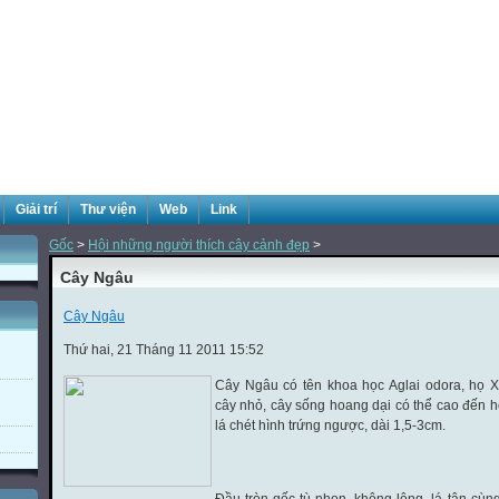
Giải trí
Thư viện
Web
Link
Gốc
>
Hội những người thích cây cảnh đẹp
>
Cây Ngâu
Cây Ngâu
Thứ hai, 21 Tháng 11 2011 15:52
Cây Ngâu có tên khoa học Aglai odora, họ X
cây nhỏ, cây sống hoang dại có thể cao đến 
lá chét hình trứng ngược, dài 1,5-3cm.