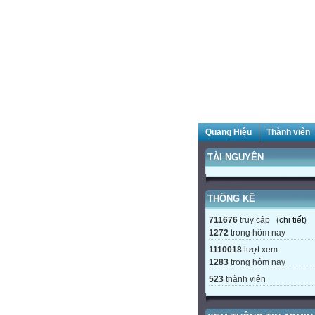
Quang Hiệu
Thành viên
TÀI NGUYÊN
THỐNG KÊ
711676
truy cập (
chi tiết
)
1272
trong hôm nay
1110018
lượt xem
1283
trong hôm nay
523
thành viên