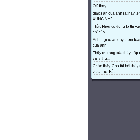
OK thay...
giaos an cua anh rat hay ,e
XUNG MAF...
Thầy Hiệu có dùng fb thì và
chỉ của...
Anh a giao an day them toa
cua anh...
Thầy ơi trang của thấy hấp
và lý thú...
Chào thầy. Cho tôi hỏi thầy 
việc nhé. Bắt...