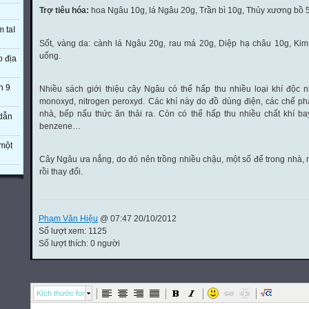
Trợ tiêu hóa:
hoa Ngâu 10g, lá Ngâu 20g, Trần bì 10g, Thủy xương bồ 
m taI
Sốt, vàng da: cành lá Ngâu 20g, rau má 20g, Diệp hạ châu 10g, Ki
uống.
o địa
n 9
Nhiều sách giới thiệu cây Ngâu có thể hấp thu nhiều loại khí độc n
monoxyd, nitrogen peroxyd. Các khí này do đồ dùng điện, các chế p
nhà, bếp nấu thức ăn thải ra. Còn có thể hấp thu nhiều chất khí b
 dẫn
benzene…
một
Cây Ngâu ưa nắng, do đó nên trồng nhiều chậu, một số để trong nhà, 
rồi thay đổi.
Phạm Văn Hiệu
@ 07:47 20/10/2012
Số lượt xem: 1125
Số lượt thích: 0 người
Kích thước font