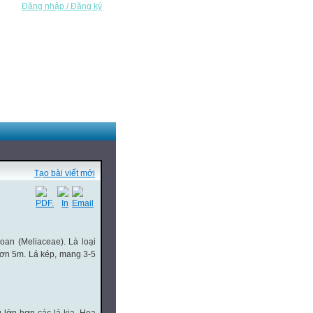
Đăng nhập / Đăng ký
Tạo bài viết mới
oan (Meliaceae). Là loại
hơn 5m. Lá kép, mang 3-5