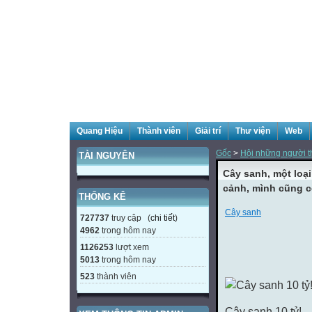
Quang Hiệu
Thành viên
Giải trí
Thư viện
Web
Gốc
>
Hội những người t
TÀI NGUYÊN
Cây sanh, một loạ
cảnh, mình cũng có,
THỐNG KÊ
Cây sanh
727737
truy cập (
chi tiết
)
4962
trong hôm nay
1126253
lượt xem
5013
trong hôm nay
523
thành viên
Cây sanh 10 tỷ!