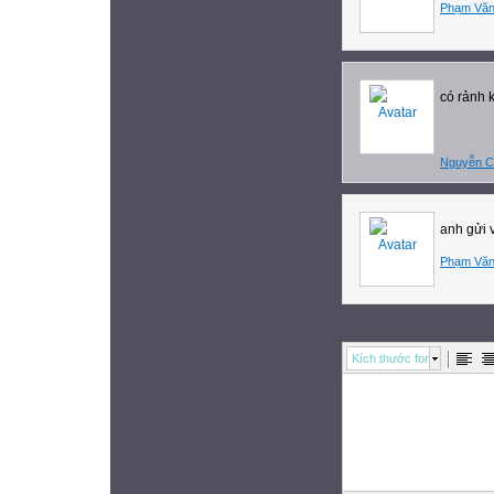
Phạm Văn
có rảnh 
Nguyễn C
anh gửi 
Phạm Văn
Kích thước font