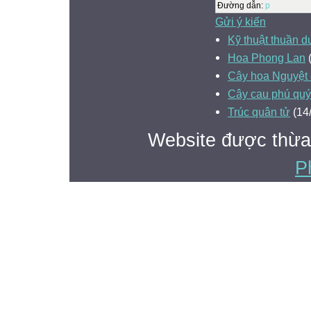
Đường dẫn
:
p
Gửi ý kiến
Kỹ thuật thuần 
Hoa Phong Lan
(
Cây hoa Nguyệt
Cây cau phú quý
Trúc quân tử
(14
Website được thừa
P