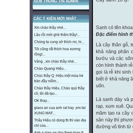
XEM THÔNG TIN ADMIN
CÁC Ý KIẾN MỚI NHẤT
Sanh có tên khoa 
Xin chào thầy nhé...
Đặc điểm hình th
Lâu rồi mới ghé thăm thầy!...
Chúng ta cung sở thích roi, hi...
Là cây thân gỗ, t
Tôi cũng rất thích hoa xương
khả năng phân c
rồng!...
bướu và các sốn
Vâng , xin chào thầy nhé...
còn hình thành rễ
Chào Quang Hiệu...
gọi là rễ khi sin
Chúc thầy Q. Hiệu một mùa hè
biệt ở khả năng ă
tràn đầy niềm...
uốn.
Chào thầy Hiệu, Chào quý thầy
cô, tôi đã tạo...
Lá sanh dày và p
OK thay...
rạp, xum xuê. Qu
giaos an cua anh rat hay ,em taI
mầm tạo ra cây c
XUNG MAF...
sản này thì phươ
Thầy Hiệu có dùng fb thì vào địa
chỉ của...
đường vô tính từ
Anh a giao an day them toan 9