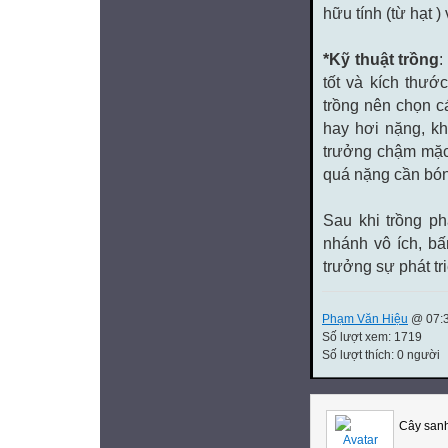
hữu tính (từ hạt )
*Kỹ thuật trồng
:
tốt và kích thướ
trồng nên chọn cá
hay hơi nặng, kh
trưởng chậm mặc 
quá nặng cần bón 
Sau khi trồng p
nhánh vô ích, bấ
trưởng sự phát tr
Phạm Văn Hiệu
@ 07:3
Số lượt xem: 1719
Số lượt thích: 0 người
Cây sanh 