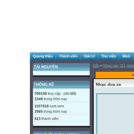
Quang Hiệu
Thành viên
Giải trí
Thư viện
Web
Gốc
>
Nhạc sàn, DJ, nhạ
TÀI NGUYÊN
Nhạc đua xe
THỐNG KÊ
709158
truy cập (
chi tiết
)
3349
trong hôm nay
1107418
lượt xem
3565
trong hôm nay
523
thành viên