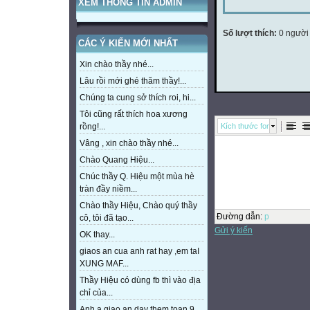
XEM THÔNG TIN ADMIN
Số lượt thích:
0 người
CÁC Ý KIẾN MỚI NHẤT
Xin chào thầy nhé...
Lâu rồi mới ghé thăm thầy!...
Chúng ta cung sở thích roi, hi...
Tôi cũng rất thích hoa xương
Kích thước font
rồng!...
Vâng , xin chào thầy nhé...
Chào Quang Hiệu...
Chúc thầy Q. Hiệu một mùa hè
tràn đầy niềm...
Chào thầy Hiệu, Chào quý thầy
Đường dẫn
:
p
cô, tôi đã tạo...
Gửi ý kiến
OK thay...
giaos an cua anh rat hay ,em taI
XUNG MAF...
Thầy Hiệu có dùng fb thì vào địa
chỉ của...
Anh a giao an day them toan 9