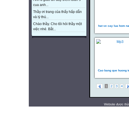
cua anh...
Thầy ơi trang của thấy hấp dẫn
và lý thú...
Chào thầy. Cho tôi hỏi thầy một
hat ve cay lua hom n
việc nhé. Bắt...
Cao bang que huong t
1
2
3
4
Website được thừ