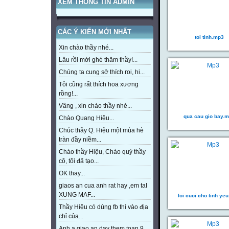
XEM THÔNG TIN ADMIN
CÁC Ý KIẾN MỚI NHẤT
toi tinh.mp3
Xin chào thầy nhé...
Lâu rồi mới ghé thăm thầy!...
Chúng ta cung sở thích roi, hi...
Tôi cũng rất thích hoa xương
rồng!...
Vâng , xin chào thầy nhé...
qua cau gio bay.
Chào Quang Hiệu...
Chúc thầy Q. Hiệu một mùa hè
tràn đầy niềm...
Chào thầy Hiệu, Chào quý thầy
cô, tôi đã tạo...
OK thay...
giaos an cua anh rat hay ,em taI
XUNG MAF...
loi cuoi cho tinh ye
Thầy Hiệu có dùng fb thì vào địa
chỉ của...
Anh a giao an day them toan 9