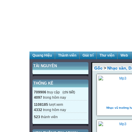
Quang Hiệu
Thành viên
Giải trí
Thư viện
Web
TÀI NGUYÊN
Gốc
>
Nhạc sàn, D
THỐNG KÊ
709906
truy cập (
chi tiết
)
4097
trong hôm nay
1108185
lượt xem
Nhạc vũ trường h
4332
trong hôm nay
523
thành viên