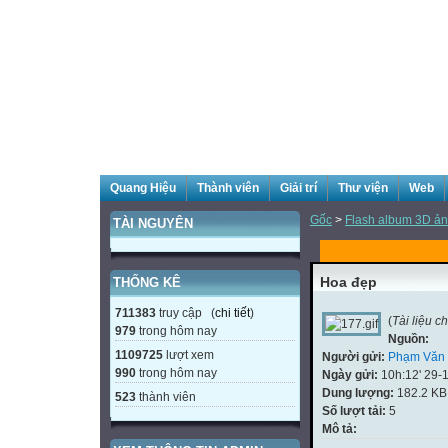
Quang Hiệu
Thành viên
Giải trí
Thư viện
Web
Gốc
>
Flash album 3D ản
TÀI NGUYÊN
Hoa đẹp
THỐNG KÊ
711383
truy cập (
chi tiết
)
(
Tài liệu 
979
trong hôm nay
Nguồn:
1109725
lượt xem
Người gửi:
Phạm Văn 
990
trong hôm nay
Ngày gửi:
10h:12' 29-
Dung lượng:
182.2 KB
523
thành viên
Số lượt tải:
5
Mô tả: