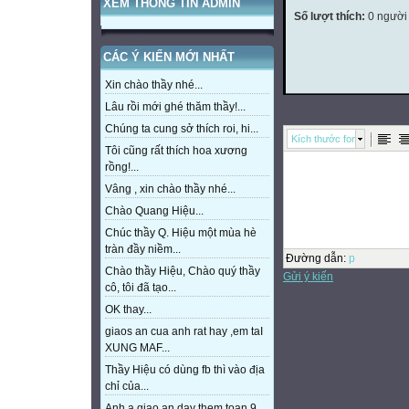
XEM THÔNG TIN ADMIN
Số lượt thích:
0 người
CÁC Ý KIẾN MỚI NHẤT
Xin chào thầy nhé...
Lâu rồi mới ghé thăm thầy!...
Chúng ta cung sở thích roi, hi...
Kích thước font
Tôi cũng rất thích hoa xương
rồng!...
Vâng , xin chào thầy nhé...
Chào Quang Hiệu...
Chúc thầy Q. Hiệu một mùa hè
tràn đầy niềm...
Đường dẫn
:
p
Chào thầy Hiệu, Chào quý thầy
Gửi ý kiến
cô, tôi đã tạo...
OK thay...
giaos an cua anh rat hay ,em taI
XUNG MAF...
Thầy Hiệu có dùng fb thì vào địa
chỉ của...
Anh a giao an day them toan 9