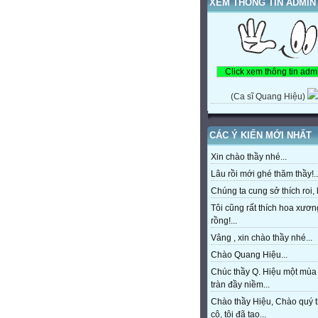
XEM THÔNG TIN ADMIN
(Ca sĩ Quang Hiệu)
CÁC Ý KIẾN MỚI NHẤT
Xin chào thầy nhé...
Lâu rồi mới ghé thăm thầy!..
Chúng ta cung sở thích roi, h
Tôi cũng rất thích hoa xươn
rồng!...
Vâng , xin chào thầy nhé...
Chào Quang Hiệu...
Chúc thầy Q. Hiệu một mùa
tràn đầy niềm...
Chào thầy Hiệu, Chào quý 
cô, tôi đã tạo...