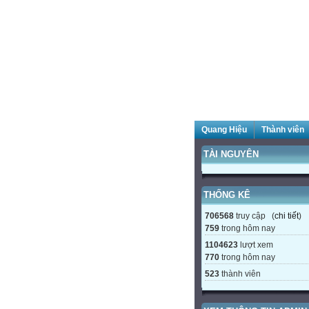
Quang Hiệu
Thành viên
TÀI NGUYÊN
THỐNG KÊ
706568
truy cập (
chi tiết
)
759
trong hôm nay
1104623
lượt xem
770
trong hôm nay
523
thành viên