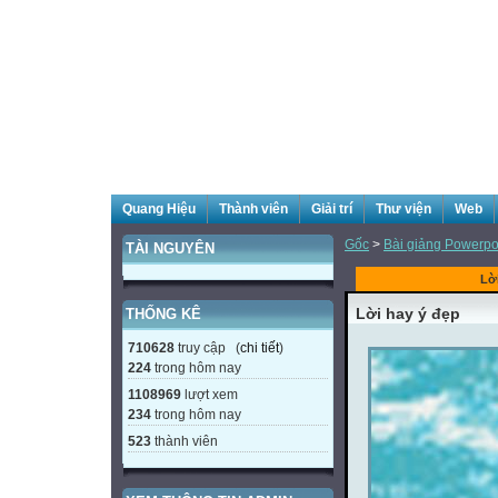
Quang Hiệu
Thành viên
Giải trí
Thư viện
Web
Gốc
>
Bài giảng Powerpoi
TÀI NGUYÊN
Lờ
Lời hay ý đẹp
THỐNG KÊ
710628
truy cập (
chi tiết
)
224
trong hôm nay
1108969
lượt xem
234
trong hôm nay
523
thành viên