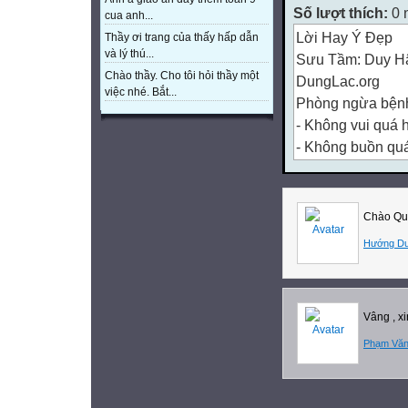
Số lượt thích:
0 
cua anh...
Lời Hay Ý Đẹp
Thầy ơi trang của thấy hấp dẫn
và lý thú...
Sưu Tầm: Duy H
Chào thầy. Cho tôi hỏi thầy một
DungLac.org
việc nhé. Bắt...
Phòng ngừa bệnh
- Không vui quá h
- Không buồn quá
- Không tức quá 
Chào Qu
- Không sợ quá h
Hướng D
- Không suy nghĩ 
- Bớt ăn hăng m
Vâng , x
- Tránh nhổ nướ
Phạm Văn
- Tránh giận hờ