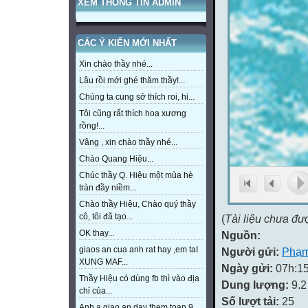
XEM THÔNG TIN ADMIN
CÁC Ý KIẾN MỚI NHẤT
Xin chào thầy nhé...
Lâu rồi mới ghé thăm thầy!...
Chúng ta cung sở thích roi, hi...
Tôi cũng rất thích hoa xương
rồng!...
Vâng , xin chào thầy nhé...
Chào Quang Hiệu...
Chúc thầy Q. Hiệu một mùa hè
tràn đầy niềm...
Chào thầy Hiệu, Chào quý thầy
cô, tôi đã tạo...
(
Tài liệu chưa đư
OK thay...
Nguồn:
giaos an cua anh rat hay ,em taI
Người gửi:
Phạm
XUNG MAF...
Ngày gửi:
07h:15
Thầy Hiệu có dùng fb thì vào địa
Dung lượng:
9.
chỉ của...
Số lượt tải:
25
Anh a giao an day them toan 9