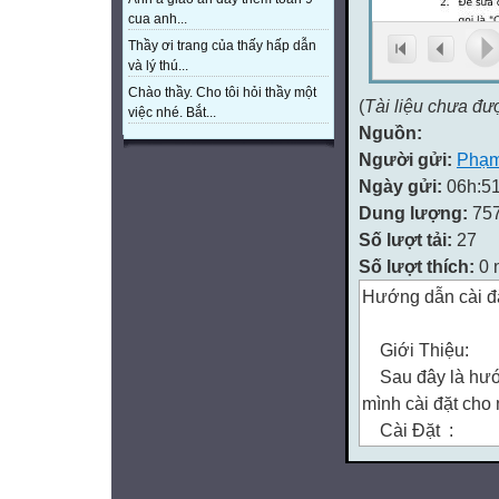
cua anh...
Thầy ơi trang của thấy hấp dẫn
và lý thú...
Chào thầy. Cho tôi hỏi thầy một
(
Tài liệu chưa đư
việc nhé. Bắt...
Nguồn:
Người gửi:
Phạm
Ngày gửi:
06h:51
Dung lượng:
75
Số lượt tải:
27
Số lượt thích:
0 
Hướng dẫn cài 
Giới Thiệu:
Sau đây là hướn
mình cài đặt cho
Cài Đặt :
Để bắt đầu cài đ
máy(Chú ý:Bạn ph