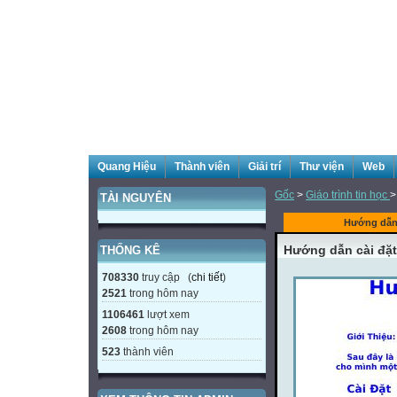
Quang Hiệu
Thành viên
Giải trí
Thư viện
Web
Gốc
>
Giáo trình tin học
>
TÀI NGUYÊN
Hướng dẫn
Hướng dẫn cài đặ
THỐNG KÊ
708330
truy cập (
chi tiết
)
2521
trong hôm nay
1106461
lượt xem
2608
trong hôm nay
523
thành viên