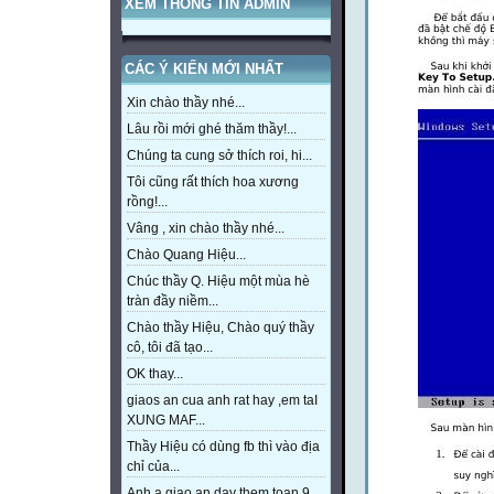
XEM THÔNG TIN ADMIN
CÁC Ý KIẾN MỚI NHẤT
Xin chào thầy nhé...
Lâu rồi mới ghé thăm thầy!...
Chúng ta cung sở thích roi, hi...
Tôi cũng rất thích hoa xương
rồng!...
Vâng , xin chào thầy nhé...
Chào Quang Hiệu...
Chúc thầy Q. Hiệu một mùa hè
tràn đầy niềm...
Chào thầy Hiệu, Chào quý thầy
cô, tôi đã tạo...
OK thay...
giaos an cua anh rat hay ,em taI
XUNG MAF...
Thầy Hiệu có dùng fb thì vào địa
chỉ của...
Anh a giao an day them toan 9