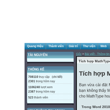
Quang Hiệu
Thành viên
Giải trí
Thư viện
Web
Gốc
>
Bài viết - Thông tin
TÀI NGUYÊN
Tích hợp MathType
THỐNG KÊ
Tích hợp 
708110
truy cập (
chi tiết
)
2301
trong hôm nay
Bạn vừa cài đặt 
1106240
lượt xem
bạn không thấy M
2387
trong hôm nay
cho MathType hoạ
523
thành viên
Trong Word 2010