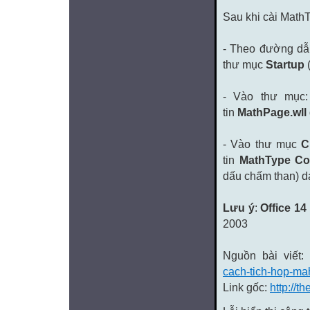
Sau khi cài Math
- Theo đường d
thư mục
Startup
(
- Vào thư mục
tin
MathPage.wll
- Vào thư mục
C
tin
MathType
Co
dấu chấm than) d
Lưu ý
:
Office 14
2003
Nguồn bài viết:
cach-tich-hop-ma
Link gốc:
http://t