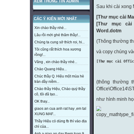
XEM THÔNG TIN ADMIN
Sau khi cài xong 
[Thư mục cài Ma
CÁC Ý KIẾN MỚI NHẤT
[Thư mục cài 
Xin chào thầy nhé...
Word.dotm
Lâu rồi mới ghé thăm thầy!...
(Thông thường th
Chúng ta cung sở thích roi, hi...
Tôi cũng rất thích hoa xương
và copy chúng và
rồng!...
[Thư mục cài Offic
Vâng , xin chào thầy nhé...
Chào Quang Hiệu...
Chúc thầy Q. Hiệu một mùa hè
(thông thường t
tràn đầy niềm...
Office\Office14\
Chào thầy Hiệu, Chào quý thầy
cô, tôi đã tạo...
như hình minh họ
OK thay...
giaos an cua anh rat hay ,em taI
XUNG MAF...
Thầy Hiệu có dùng fb thì vào địa
chỉ của...
Anh a giao an day them toan 9