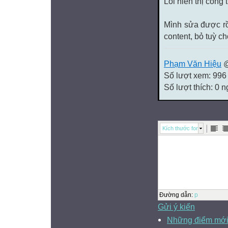
Lỗi hiển thị công
Mình sửa được rồ
content, bỏ tuỳ c
Phạm Văn Hiệu
@
Số lượt xem: 996
Số lượt thích: 0 
Kích thước font
Đường dẫn
:
p
Gửi ý kiến
Những điểm mới 