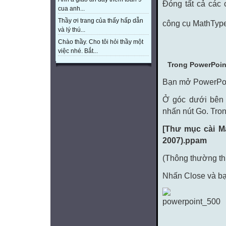
Đóng tất cả các
cua anh...
Thầy ơi trang của thấy hấp dẫn
công cụ MathTyp
và lý thú...
Chào thầy. Cho tôi hỏi thầy một
việc nhé. Bắt...
Trong PowerPoin
Bạn mở PowerPoin
Ở góc dưới bên 
nhấn nút Go. Tron
[Thư mục cài Ma
2007).ppam
(Thông thường th
Nhấn Close và bạ