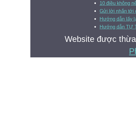
10 điều không n
Gửi lời nhắn tới
Hướng dẫn lấy lạ
Hướng dẫn TỰ T
Website được thừa
P