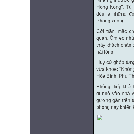
Nhà nghỉ được gi
Hong Kong". Từ 
đều là những đo
Phòng xuống.
Cởi trần, mặc c
quán. Ôm eo nhữn
thấy khách chần 
hài lòng.
Huy cứ ghép từng 
vừa khoe: "Không
Hòa Bình, Phú Th
Phòng "tiếp khác
đi nhỏ vào nhà v
gương gắn trên t
phòng này khiến 