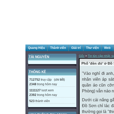
Quang Hiệu
Thành viên
Giải trí
Thư viện
Web
Gốc
>
Tin tức cập nhật, 
TÀI NGUYÊN
Phố 'đèn đỏ' ở Đồ
THỐNG KÊ
"Vào nghỉ đi anh
nhân viên áp sá
712752
truy cập (
chi tiết
)
2348
trong hôm nay
quần áo cũn cỡn
1111127
lượt xem
Phòng) vẫn náo n
2392
trong hôm nay
Dưới cái nắng gắ
523
thành viên
Đồ Sơn chỉ lác đ
thường gọi là "th