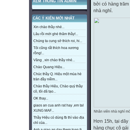
XEM THÔNG TIN ADMIN
bởi có hàng trăm
nhà nghỉ.
CÁC Ý KIẾN MỚI NHẤT
Xin chào thầy nhé...
Lâu rồi mới ghé thăm thầy!...
Chúng ta cung sở thích roi, hi...
Tôi cũng rất thích hoa xương
rồng!...
Vâng , xin chào thầy nhé...
Chào Quang Hiệu...
Chúc thầy Q. Hiệu một mùa hè
tràn đầy niềm...
Chào thầy Hiệu, Chào quý thầy
cô, tôi đã tạo...
OK thay...
giaos an cua anh rat hay ,em taI
XUNG MAF...
Nhân viên nhà nghỉ mờ
Thầy Hiệu có dùng fb thì vào địa
Hơn 15h, tại dãy
chỉ của...
hàng chục cô gái
Anh a giao an day them toan 9