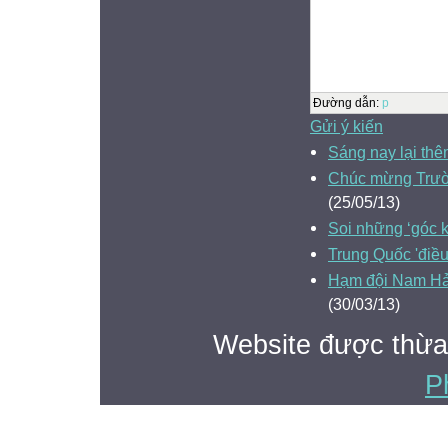
Đường dẫn
:
p
Gửi ý kiến
Sáng nay lại thê
Chúc mừng Trườ
(25/05/13)
Soi những ‘góc k
Trung Quốc 'điều
Hạm đội Nam Hải
(30/03/13)
Website được thừa
P