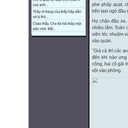
phe phẩy quạt, c
cua anh...
trên taxi ngó đầu
Thầy ơi trang của thấy hấp dẫn
và lý thú...
Họ chặn đầu xe, 
Chào thầy. Cho tôi hỏi thầy một
nhiều lắm. Toàn c
việc nhé. Bắt...
viên tóc nhuộm v
vào quán.
"Giá cả thì các a
đến khi nào ưng 
công, hai cô gái 
vội vào phòng.