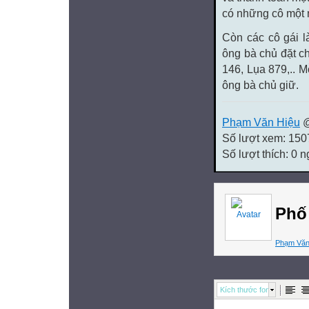
có những cô một n
Còn các cô gái 
ông bà chủ đặt c
146, Lụa 879,.. M
ông bà chủ giữ.
Phạm Văn Hiệu
@
Số lượt xem: 150
Số lượt thích: 0 
Phố
Phạm Văn
Kích thước font