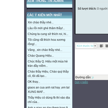
XEM THÔNG TIN ADMIN
Số lượt thích:
0 người
CÁC Ý KIẾN MỚI NHẤT
Xin chào thầy nhé...
Lâu rồi mới ghé thăm thầy!...
Chúng ta cung sở thích roi, hi...
Tôi cũng rất thích hoa xương
rồng!...
Kích thước font
Vâng , xin chào thầy nhé...
Chào Quang Hiệu...
Chúc thầy Q. Hiệu một mùa hè
tràn đầy niềm...
Chào thầy Hiệu, Chào quý thầy
cô, tôi đã tạo...
Đường dẫn
:
p
OK thay...
Gửi ý kiến
giaos an cua anh rat hay ,em taI
XUNG MAF...
Thầy Hiệu có dùng fb thì vào địa
chỉ của...
Anh a giao an day them toan 9