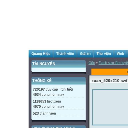
Quang Hiệu
Thành viên
Giải trí
Thư viện
Web
Gốc
>
Flash sưu tầm tuyệ
TÀI NGUYÊN
xuan_520x210.swf
THỐNG KÊ
720197
truy cập (
chi tiết
)
4634
trong hôm nay
1118653
lượt xem
4670
trong hôm nay
523
thành viên