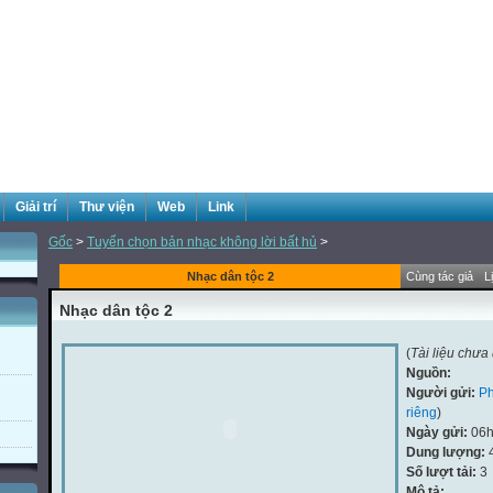
Giải trí
Thư viện
Web
Link
Gốc
>
Tuyển chọn bản nhạc không lời bất hủ
>
Nhạc dân tộc 2
Cùng tác giả
L
Nhạc dân tộc 2
(
Tài liệu chưa
Nguồn:
Người gửi:
P
riêng
)
Ngày gửi:
06h
Dung lượng:
Số lượt tải:
3
Mô tả: