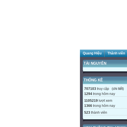
Quang Hiệu
Thành viên
TÀI NGUYÊN
THỐNG KÊ
707103
truy cập (
chi tiết
)
1294
trong hôm nay
1105219
lượt xem
1366
trong hôm nay
523
thành viên