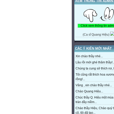
XEM THÔNG TIN ADMIN
(Ca sĩ Quang Hiệu)
CÁC Ý KIẾN MỚI NHẤT
Xin chào thầy nhé...
Lâu rồi mới ghé thăm thầy!..
Chúng ta cung sở thích roi, h
Tôi cũng rất thích hoa xươn
rồng!...
Vâng , xin chào thầy nhé...
Chào Quang Hiệu...
Chúc thầy Q. Hiệu một mùa
tràn đầy niềm...
Chào thầy Hiệu, Chào quý 
cô, tôi đã tạo...