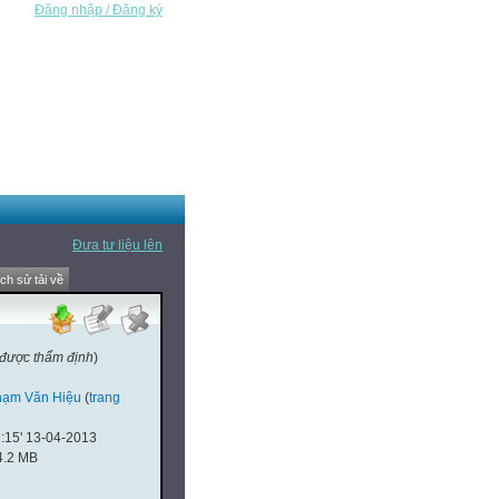
Đăng nhập / Đăng ký
Đưa tư liệu lên
ịch sử tải về
 được thẩm định
)
hạm Văn Hiệu
(
trang
:15' 13-04-2013
4.2 MB