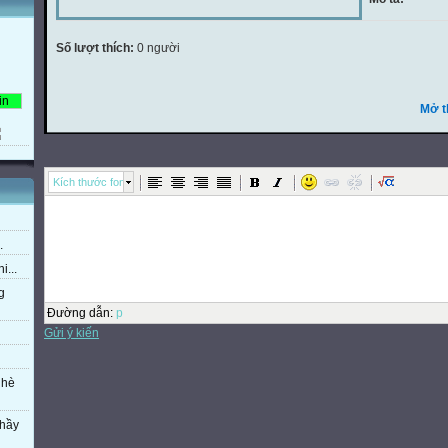
Số lượt thích:
0 người
Mở t
Kích thước font
.
i...
g
Đường dẫn
:
p
Gửi ý kiến
 hè
thầy