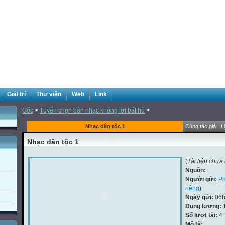
Giải trí
Thư viện
Web
Link
Gốc
>
Tuyển chọn bản nhạc không lời bất hủ
>
Nhạc dân tộc 1
Cùng tác giả
L
Nhạc dân tộc 1
(
Tài liệu chưa
Nguồn:
Người gửi:
P
riêng
)
Ngày gửi:
06h
Dung lượng:
Số lượt tải:
4
Mô tả: