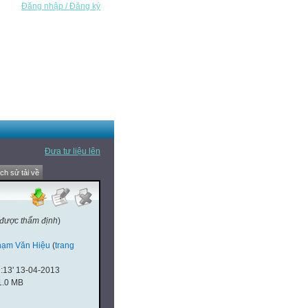
Đăng nhập / Đăng ký
Đưa tư liệu lên
ịch sử tải về
 được thẩm định
)
hạm Văn Hiệu
(
trang
:13' 13-04-2013
1.0 MB