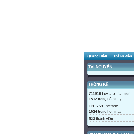
Quang Hiệu
Thành viên
TÀI NGUYÊN
THỐNG KÊ
711916
truy cập (
chi tiết
)
1512
trong hôm nay
1110259
lượt xem
1524
trong hôm nay
523
thành viên