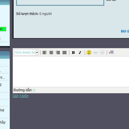
Số lượt thích:
0 người
Mở t
Kích thước font
.
i...
g
Đường dẫn
:
p
Gửi ý kiến
 hè
thầy