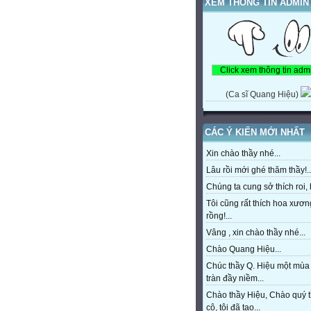
XEM THÔNG TIN ADMIN
(Ca sĩ Quang Hiệu)
CÁC Ý KIẾN MỚI NHẤT
Xin chào thầy nhé...
Lâu rồi mới ghé thăm thầy!..
Chúng ta cung sở thích roi, h
Tôi cũng rất thích hoa xươn
rồng!...
Vâng , xin chào thầy nhé...
Chào Quang Hiệu...
Chúc thầy Q. Hiệu một mùa
tràn đầy niềm...
Chào thầy Hiệu, Chào quý 
cô, tôi đã tạo...