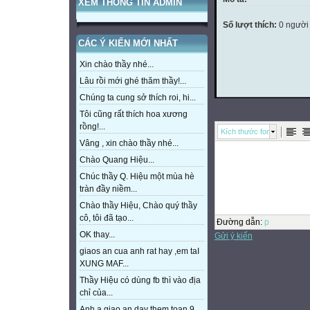
XEM THÔNG TIN ADMIN
Số lượt thích:
0 người
CÁC Ý KIẾN MỚI NHẤT
Xin chào thầy nhé...
Lâu rồi mới ghé thăm thầy!...
Chúng ta cung sở thích roi, hi...
Tôi cũng rất thích hoa xương
rồng!...
Kích thước font
Vâng , xin chào thầy nhé...
Chào Quang Hiệu...
Chúc thầy Q. Hiệu một mùa hè
tràn đầy niềm...
Chào thầy Hiệu, Chào quý thầy
cô, tôi đã tạo...
Đường dẫn
:
p
OK thay...
Gửi ý kiến
giaos an cua anh rat hay ,em taI
XUNG MAF...
Thầy Hiệu có dùng fb thì vào địa
chỉ của...
Anh a giao an day them toan 9