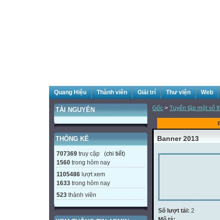
Quang Hiệu
Thành viên
Giải trí
Thư viện
Web
Gốc
>
Tuyển tập một số t
TÀI NGUYÊN
Banner 2013
THỐNG KÊ
707369
truy cập (
chi tiết
)
1560
trong hôm nay
1105486
lượt xem
1633
trong hôm nay
523
thành viên
Số lượt tải:
2
Mô tả: