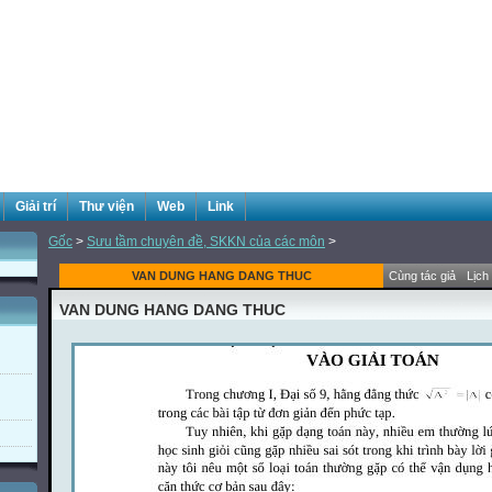
Giải trí
Thư viện
Web
Link
Gốc
>
Sưu tầm chuyên đề, SKKN của các môn
>
VAN DUNG HANG DANG THUC
Cùng tác giả
Lịch
VAN DUNG HANG DANG THUC