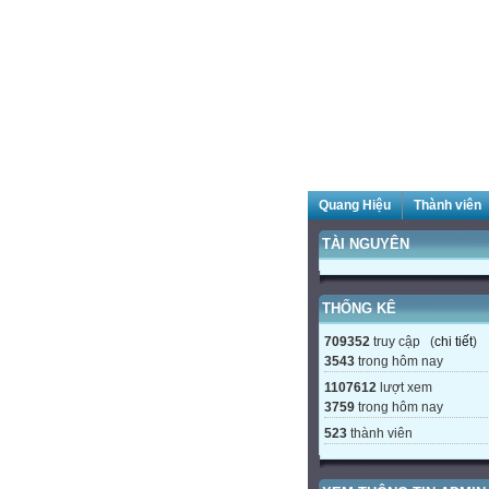
Quang Hiệu
Thành viên
TÀI NGUYÊN
THỐNG KÊ
709352
truy cập (
chi tiết
)
3543
trong hôm nay
1107612
lượt xem
3759
trong hôm nay
523
thành viên