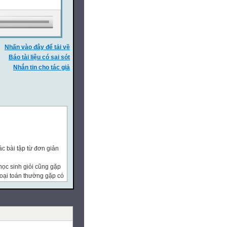
Nhấn vào đây để tải về
Báo tài liệu có sai sót
Nhắn tin cho tác giả
c bài tập từ đơn giản
ọc sinh giỏi cũng gặp
ố loại toán thường gặp có