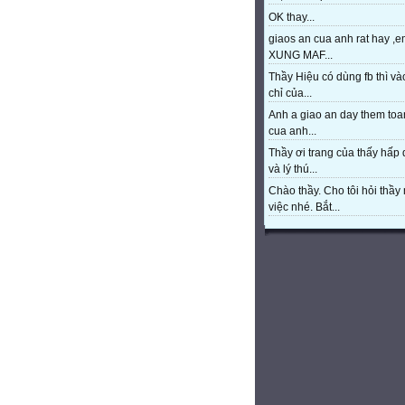
OK thay...
giaos an cua anh rat hay ,e
XUNG MAF...
Thầy Hiệu có dùng fb thì và
chỉ của...
Anh a giao an day them toa
cua anh...
Thầy ơi trang của thấy hấp
và lý thú...
Chào thầy. Cho tôi hỏi thầy 
việc nhé. Bắt...