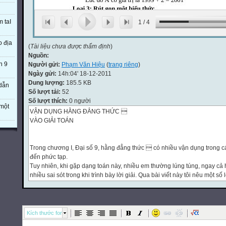
m taI
1
/
4
o địa
(
Tài liệu chưa được thẩm định
)
Nguồn:
n 9
Người gửi:
Phạm Văn Hiệu
(
trang riêng
)
Ngày gửi:
14h:04' 18-12-2011
Dung lượng:
185.5 KB
 dẫn
Số lượt tải:
52
Số lượt thích:
0 người
một
VẬN DỤNG HẰNG ĐẲNG THỨC 
VÀO GIẢI TOÁN
Trong chương I, Đại số 9, hằng đẳng thức  có nhiều vận dụng trong cá
đến phức tạp.
Tuy nhiên, khi gặp dạng toán này, nhiều em thường lúng túng, ngay cả h
nhiều sai sót trong khi trình bày lời giải. Qua bài viết này tôi nêu một s
thể vận dụng hai dạng biến đổi căn thức cơ bản sau đây:
Đưa ra ngoài dấu căn
 = A nếu A ≥ 0
- A nếu A < 0
Kích thước font
Đưa vào dấu căn: