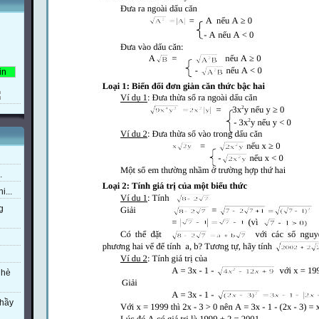
.
i...
g
 hè
thầy