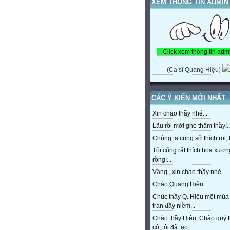
XEM THÔNG TIN ADMIN
(Ca sĩ Quang Hiệu)
CÁC Ý KIẾN MỚI NHẤT
Xin chào thầy nhé...
Lâu rồi mới ghé thăm thầy!..
Chúng ta cung sở thích roi, h
Tôi cũng rất thích hoa xươn
rồng!...
Vâng , xin chào thầy nhé...
Chào Quang Hiệu...
Chúc thầy Q. Hiệu một mùa
tràn đầy niềm...
Chào thầy Hiệu, Chào quý 
cô, tôi đã tạo...