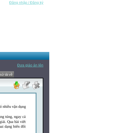
Đăng nhập / Đăng ký
Đưa giáo án lên
 sử tải về