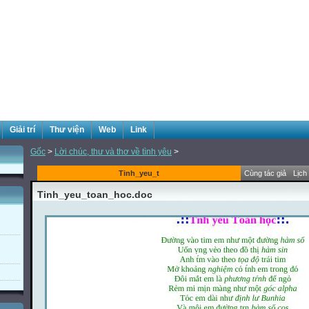
Giải trí
Thư viện
Web
Link
Gốc
>
Lời chúc, thư và thơ về tình yêu
>
Tinh_yeu_t
Cùng tác giả
Lịch
Tinh_yeu_toan_hoc.doc