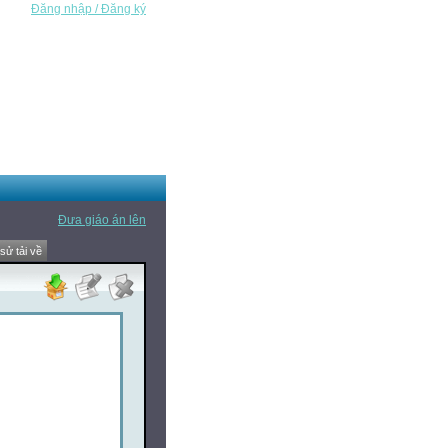
Đăng nhập / Đăng ký
Đưa giáo án lên
 sử tải về