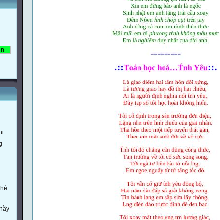
.
i...
g
 hè
thầy