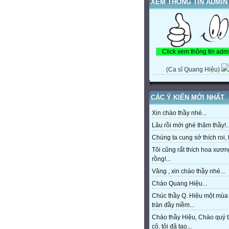
XEM THÔNG TIN ADMIN
(Ca sĩ Quang Hiệu)
CÁC Ý KIẾN MỚI NHẤT
Xin chào thầy nhé...
Lâu rồi mới ghé thăm thầy!..
Chúng ta cung sở thích roi, h
Tôi cũng rất thích hoa xươn
rồng!...
Vâng , xin chào thầy nhé...
Chào Quang Hiệu...
Chúc thầy Q. Hiệu một mùa
tràn đầy niềm...
Chào thầy Hiệu, Chào quý 
cô, tôi đã tạo...