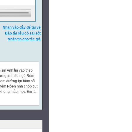
Nhấn vào đây để tải về
Báo tài liệu có sai sót
Nhắn tin cho tác giả
sin Anh t́m vào theo
ương tŕnh để ngỏ Rèm
 em đường tṛn hàm số
 Đêm Nôen h́nh chóp cụt
nh không mẫu mực Em là
Ai là người định nghĩa
ai nhân. Thả hồn theo