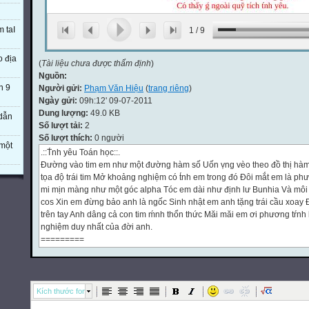
m taI
1
/
9
o địa
(
Tài liệu chưa được thẩm định
)
Nguồn:
n 9
Người gửi:
Phạm Văn Hiệu
(
trang riêng
)
Ngày gửi:
09h:12' 09-07-2011
Dung lượng:
49.0 KB
 dẫn
Số lượt tải:
2
Số lượt thích:
0 người
một
.::T́nh yêu Toán học::.
Đường vào tim em như một đường hàm số Uốn ṿng vèo theo đồ thị hàm 
tọa độ trái tim Mở khoảng nghiệm có t́nh em trong đó Đôi mắt em là ph
mi mịn màng như một góc alpha Tóc em dài như định lư Bunhia Và môi
cos Xin em đừng bảo anh là ngốc Sinh nhật em anh tặng trái cầu xoay
trên tay Anh dâng cả con tim ḿnh thổn thức Măi măi em ơi phương tŕ
nghiệm duy nhất của đời anh.
=========
.::Toán học hoá…T́nh Yêu::.
Là giao điểm hai tâm hồn đối xứng, Là tương giao hay đồ thị hai chiều, 
nổi t́nh yêu, Đầy tạp số tôi học hoài không hiểu.
Tôi cố định trong sân trường đơn điệu, Lặng nh́n trên h́nh chiếu của gi
Kích thước font
một tiếp tuyến thật gần, Theo em măi suốt đời về vô cực.