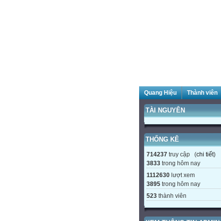
Quang Hiệu
Thành viên
TÀI NGUYÊN
THỐNG KÊ
714237
truy cập (
chi tiết
)
3833
trong hôm nay
1112630
lượt xem
3895
trong hôm nay
523
thành viên