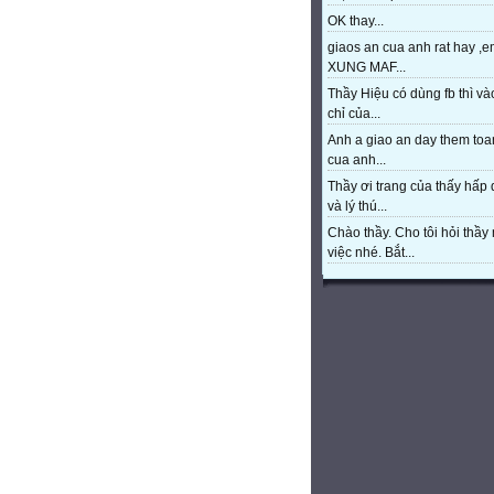
OK thay...
giaos an cua anh rat hay ,e
XUNG MAF...
Thầy Hiệu có dùng fb thì và
chỉ của...
Anh a giao an day them toa
cua anh...
Thầy ơi trang của thấy hấp
và lý thú...
Chào thầy. Cho tôi hỏi thầy 
việc nhé. Bắt...