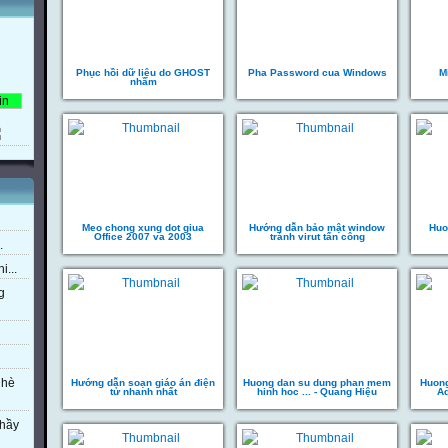
Phục hồi dữ liệu do GHOST
Pha Password cua Windows
M
nhầm
Meo chong xung dot giua
Hướng dẫn bảo mật window
Huo
Office 2007 va 2003
tránh virut tấn công
.
i...
g
 hè
Hướng dẫn soạn giáo án điện
Huong dan su dung phan mem
Huong
tử nhanh nhất
hinh hoc ... - Quang Hiệu
Ad
thầy