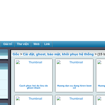
Giải trí
Thư viện
Web
Link
Gốc
>
Cài đặt, ghost, bảo mật, khôi phục hệ thống
> (15 b
Cach phuc hoi du lieu do
Huong dan su dung hiren boot
Huong
ghost nham
cd