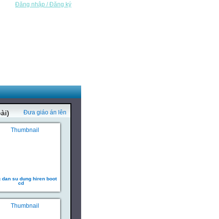
Đăng nhập / Đăng ký
ài)
Đưa giáo án lên
 dan su dung hiren boot
cd