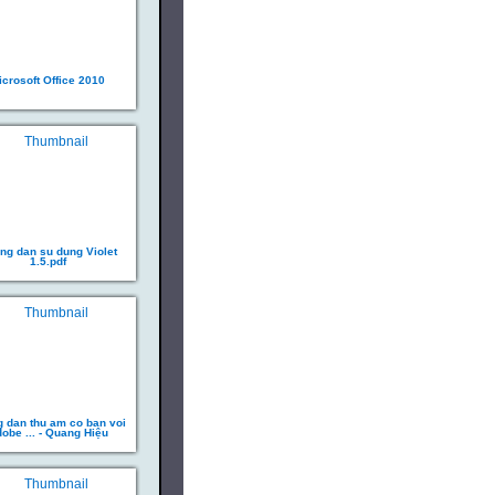
icrosoft Office 2010
ng dan su dung Violet
1.5.pdf
 dan thu am co ban voi
obe ... - Quang Hiệu