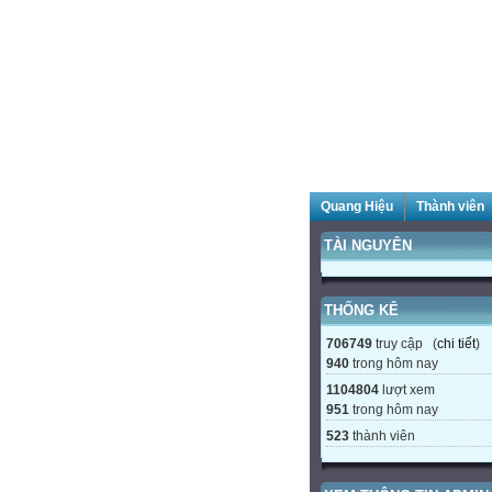
Quang Hiệu
Thành viên
TÀI NGUYÊN
THỐNG KÊ
706749
truy cập (
chi tiết
)
940
trong hôm nay
1104804
lượt xem
951
trong hôm nay
523
thành viên