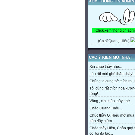
XEM THÔNG TIN ADMIN
(Ca sĩ Quang Hiệu)
CÁC Ý KIẾN MỚI NHẤT
Xin chào thầy nhé...
Lâu rồi mới ghé thăm thầy!..
Chúng ta cung sở thích roi, h
Tôi cũng rất thích hoa xươn
rồng!...
Vâng , xin chào thầy nhé...
Chào Quang Hiệu...
Chúc thầy Q. Hiệu một mùa
tràn đầy niềm...
Chào thầy Hiệu, Chào quý 
cô, tôi đã tạo...