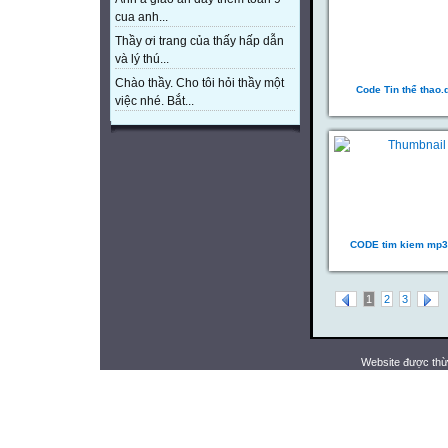
cua anh...
Thầy ơi trang của thấy hấp dẫn
và lý thú...
Chào thầy. Cho tôi hỏi thầy một
Code Tin thể thao.
việc nhé. Bắt...
CODE tim kiem mp3
1
2
3
Website được thừ