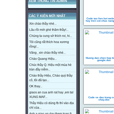
XEM THÔNG TIN ADMIN
CÁC Ý KIẾN MỚI NHẤT
Code tao lien ket web
hay tren cot chuc nan
Xin chào thầy nhé...
Lâu rồi mới ghé thăm thầy!...
Chúng ta cung sở thích roi, hi...
Tôi cũng rất thích hoa xương
rồng!...
Vâng , xin chào thầy nhé...
Huong dan chen hop t
Chào Quang Hiệu...
google.doc
Chúc thầy Q. Hiệu một mùa hè
tràn đầy niềm...
Chào thầy Hiệu, Chào quý thầy
cô, tôi đã tạo...
OK thay...
giaos an cua anh rat hay ,em taI
XUNG MAF...
Code ve dau trang c
chay.doc
Thầy Hiệu có dùng fb thì vào địa
chỉ của...
Anh a giao an day them toan 9