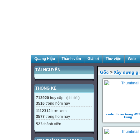
Quang Hiệu
Thành viên
Giải trí
Thư viện
Web
TÀI NGUYÊN
Gốc
>
Xây dựng gi
THỐNG KÊ
713920
truy cập (
chi tiết
)
3516
trong hôm nay
1112312
lượt xem
code chuan trong WE
3577
trong hôm nay
Hung
523
thành viên