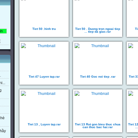
Tiet 50 .hinh tru
Tiet 50 . Duong tron ngoai tiep
Ti
... tiep da giac.rar
.
Tiet 47 Luyen tap.rar
Tiet 40 Goc noi tiep .rar
Tiet 3
i...
g
 hè
Tiet 13 , Luyen tap.rar
Tiet 13 Rut gon bieu thuc chua
Tiet 1
can thuc bac hai.rar
.
thầy