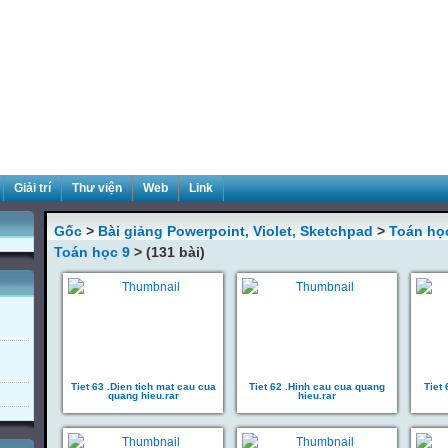
Giải trí
Thư viện
Web
Link
Gốc
>
Bài giảng Powerpoint, Violet, Sketchpad
>
Toán họ
Toán học 9
> (131 bài)
Tiet 63 .Dien tich mat cau cua
Tiet 62 .Hinh cau cua quang
Tiet
quang hieu.rar
hieu.rar