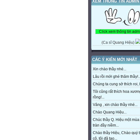
XEM THÔNG TIN ADMIN
(Ca sĩ Quang Hiệu)
CÁC Ý KIẾN MỚI NHẤT
Xin chào thầy nhé...
Lâu rồi mới ghé thăm thầy!..
Chúng ta cung sở thích roi, h
Tôi cũng rất thích hoa xươn
rồng!...
Vâng , xin chào thầy nhé...
Chào Quang Hiệu...
Chúc thầy Q. Hiệu một mùa
tràn đầy niềm...
Chào thầy Hiệu, Chào quý 
cô, tôi đã tạo...