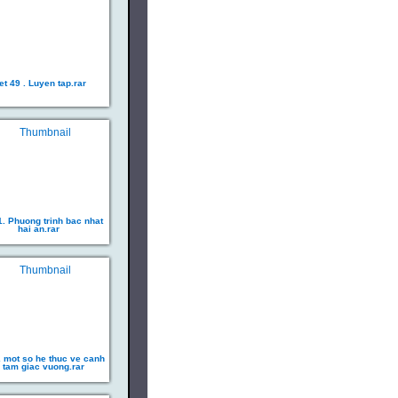
et 49 . Luyen tap.rar
1. Phuong trinh bac nhat
hai an.rar
2 mot so he thuc ve canh
.. tam giac vuong.rar