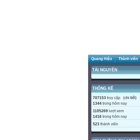
Quang Hiệu
Thành viên
TÀI NGUYÊN
THỐNG KÊ
707153
truy cập (
chi tiết
)
1344
trong hôm nay
1105269
lượt xem
1416
trong hôm nay
523
thành viên