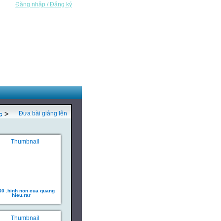
Đăng nhập / Đăng ký
c
>
Đưa bài giảng lên
 60 .hinh non cua quang
hieu.rar