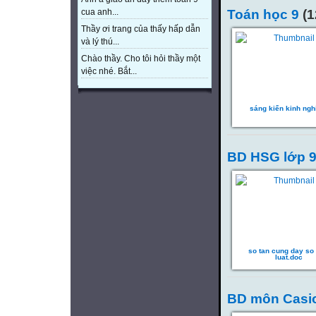
cua anh...
Toán học 9
(1
Thầy ơi trang của thấy hấp dẫn
và lý thú...
Chào thầy. Cho tôi hỏi thầy một
việc nhé. Bắt...
sáng kiến kinh ng
BD HSG lớp 
so tan cung day so
luat.doc
BD môn Casi