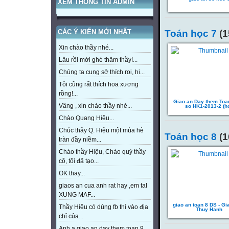
XEM THÔNG TIN ADMIN
CÁC Ý KIẾN MỚI NHẤT
Toán học 7
(1
Xin chào thầy nhé...
Lâu rồi mới ghé thăm thầy!...
Chúng ta cung sở thích roi, hi...
Tôi cũng rất thích hoa xương
rồng!...
Giao an Day them Toa
Vâng , xin chào thầy nhé...
so HK1-2013-2 (ho
Chào Quang Hiệu...
Chúc thầy Q. Hiệu một mùa hè
Toán học 8
(1
tràn đầy niềm...
Chào thầy Hiệu, Chào quý thầy
cô, tôi đã tạo...
OK thay...
giaos an cua anh rat hay ,em taI
XUNG MAF...
giao an toan 8 DS - Gi
Thầy Hiệu có dùng fb thì vào địa
Thuy Hanh
chỉ của...
Anh a giao an day them toan 9