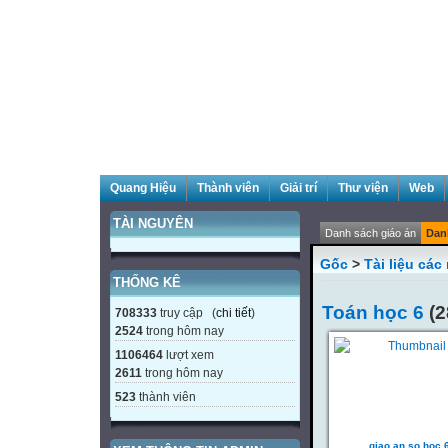
Quang Hiệu
Thành viên
Giải trí
Thư viện
Web
TÀI NGUYÊN
Danh sách giáo án
Dan
Gốc
>
Tài liệu cá
THỐNG KÊ
Toán học 6
(2
708333
truy cập (
chi tiết
)
2524
trong hôm nay
1106464
lượt xem
2611
trong hôm nay
523
thành viên
giao an so hoc 