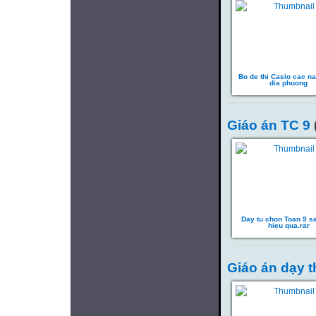
Bo de thi Casio cac n
dia phuong
Giáo án TC 9
Day tu chon Toan 9 s
hieu qua.rar
Giáo án dạy 