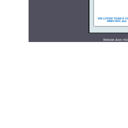
ON LUYEN TOAN 9 C
HINH HOC.doc
Website được thừ