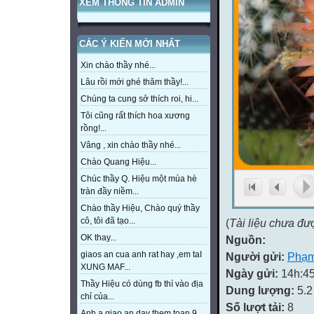
XEM THÔNG TIN ADMIN
CÁC Ý KIẾN MỚI NHẤT
Xin chào thầy nhé...
Lâu rồi mới ghé thăm thầy!...
Chúng ta cung sở thích roi, hi...
Tôi cũng rất thích hoa xương
rồng!...
Vâng , xin chào thầy nhé...
Chào Quang Hiệu...
Chúc thầy Q. Hiệu một mùa hè
tràn đầy niềm...
Chào thầy Hiệu, Chào quý thầy
cô, tôi đã tạo...
(
Tài liệu chưa đư
OK thay...
Nguồn:
giaos an cua anh rat hay ,em taI
Người gửi:
Phạm
XUNG MAF...
Ngày gửi:
14h:45
Thầy Hiệu có dùng fb thì vào địa
Dung lượng:
5.
chỉ của...
Số lượt tải:
8
Anh a giao an day them toan 9