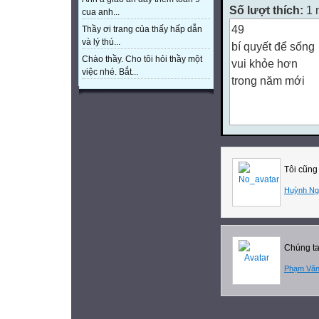
Số lượt thích:
1 
cua anh...
49
Thầy ơi trang của thấy hấp dẫn
và lý thú...
bí quyết để sống
Chào thầy. Cho tôi hỏi thầy một
vui khỏe hơn
việc nhé. Bắt...
trong năm mới
(Tất cả những ho
Hãy ngủ 7 tiếng 
Hãy uống nhiều 
Tôi cũng
Hãy ăn thêm rau t
Huỳnh Ng
và bớt thực phẩm
Chúng ta 
Hãy dùng bữa sá
bữa trưa như ng
Phạm Văn
và bữa tối như n