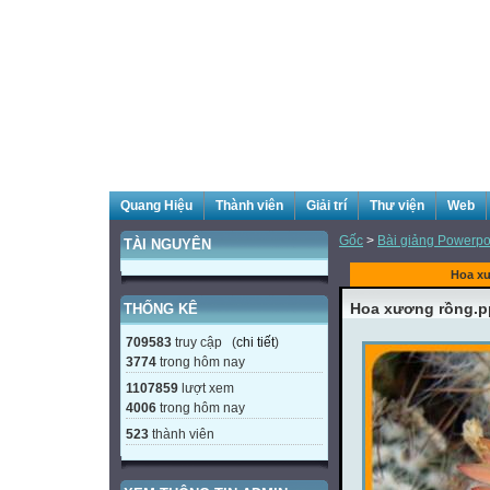
Quang Hiệu
Thành viên
Giải trí
Thư viện
Web
Gốc
>
Bài giảng Powerpoi
TÀI NGUYÊN
Hoa x
Hoa xương rồng.p
THỐNG KÊ
709583
truy cập (
chi tiết
)
3774
trong hôm nay
1107859
lượt xem
4006
trong hôm nay
523
thành viên