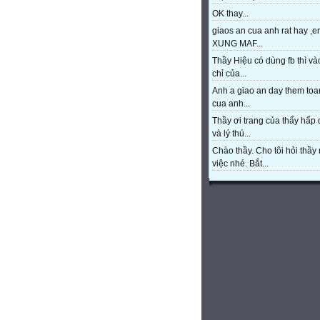
OK thay...
giaos an cua anh rat hay ,e
XUNG MAF...
Thầy Hiệu có dùng fb thì và
chỉ của...
Anh a giao an day them toa
cua anh...
Thầy ơi trang của thấy hấp
và lý thú...
Chào thầy. Cho tôi hỏi thầy 
việc nhé. Bắt...