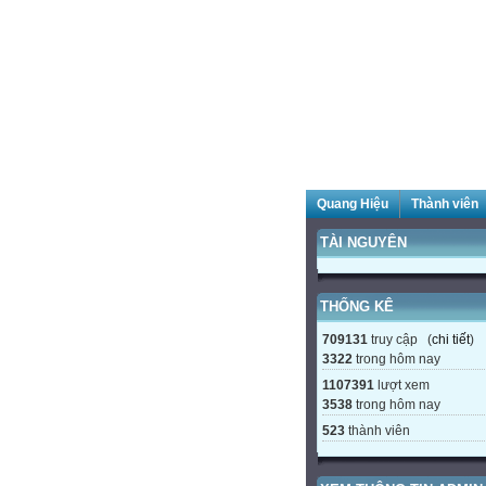
Quang Hiệu
Thành viên
TÀI NGUYÊN
THỐNG KÊ
709131
truy cập (
chi tiết
)
3322
trong hôm nay
1107391
lượt xem
3538
trong hôm nay
523
thành viên