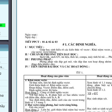
.
i...
g
 hè
thầy