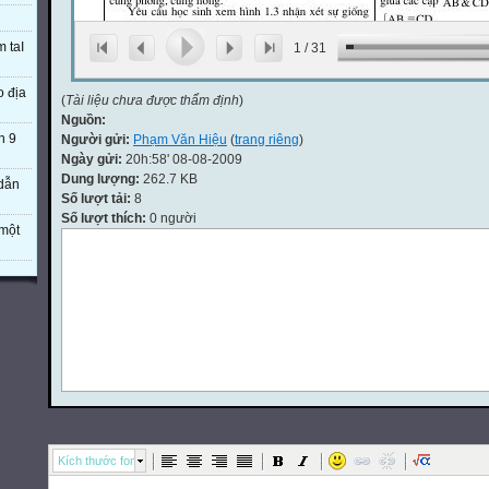
m taI
1
/
31
o địa
(
Tài liệu chưa được thẩm định
)
Nguồn:
n 9
Người gửi:
Phạm Văn Hiệu
(
trang riêng
)
Ngày gửi:
20h:58' 08-08-2009
Dung lượng:
262.7 KB
 dẫn
Số lượt tải:
8
Số lượt thích:
0 người
một
Kích thước font