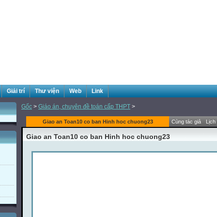
Giải trí
Thư viện
Web
Link
Gốc
>
Giáo án, chuyên đề toán cấp THPT
>
Giao an Toan10 co ban Hinh hoc chuong23
Cùng tác giả
Lịch
Giao an Toan10 co ban Hinh hoc chuong23