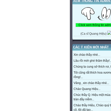
XEM THÔNG TIN ADMIN
(Ca sĩ Quang Hiệu)
CÁC Ý KIẾN MỚI NHẤT
Xin chào thầy nhé...
Lâu rồi mới ghé thăm thầy!..
Chúng ta cung sở thích roi, h
Tôi cũng rất thích hoa xươn
rồng!...
Vâng , xin chào thầy nhé...
Chào Quang Hiệu...
Chúc thầy Q. Hiệu một mùa
tràn đầy niềm...
Chào thầy Hiệu, Chào quý 
cô, tôi đã tạo...