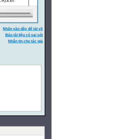
Nhấn vào đây để tải về
Báo tài liệu có sai sót
Nhắn tin cho tác giả