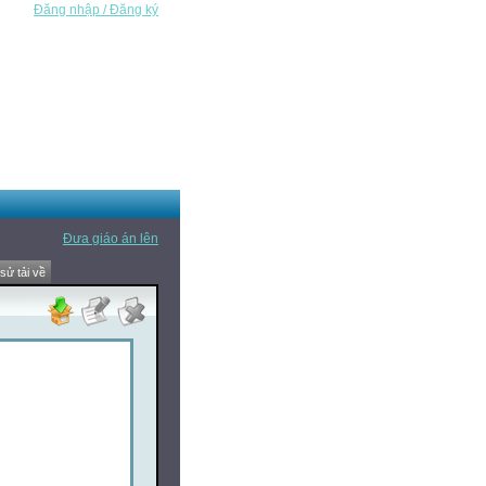
Đăng nhập / Đăng ký
Đưa giáo án lên
 sử tải về