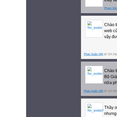
Phạm Văn
Chào th
web củ
vậy đ
Phan Xuân Việt
@ 11h:16p
Chào t
Bộ Gia
nữa ph
Phan Xuân Việt
@ 11h:38p
Thầy ơ
nhưng 