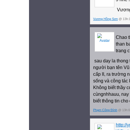
Vương
Vương Hồng Sơn
@ 13h:1
Chao t
than ba
trang c
sau day la thong 
người bạn tên Vũ
cấp II, ra trườn
sống và công tác
Không biết thầy 
cùngnhhauu, nay k
biết thông tin ch
Phạm Công Đính
@ 13h:0
http:/