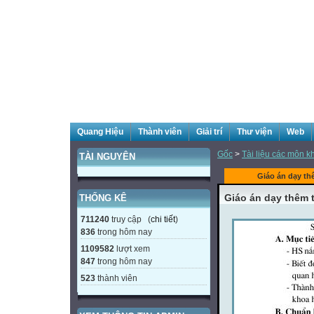
Quang Hiệu
Thành viên
Giải trí
Thư viện
Web
Gốc
>
Tài liệu các môn k
TÀI NGUYÊN
Giáo án dạy th
Giáo án dạy thêm 
THỐNG KÊ
711240
truy cập (
chi tiết
)
836
trong hôm nay
1109582
lượt xem
847
trong hôm nay
523
thành viên