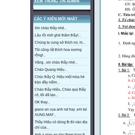
XEM THÔNG TIN ADMIN
CÁC Ý KIẾN MỚI NHẤT
Xin chào thầy nhé...
Lâu rồi mới ghé thăm thầy!...
Chúng ta cung sở thích roi, hi...
Tôi cũng rất thích hoa xương
rồng!...
Vâng , xin chào thầy nhé...
Chào Quang Hiệu...
Chúc thầy Q. Hiệu một mùa hè
tràn đầy niềm...
Chào thầy Hiệu, Chào quý thầy
cô, tôi đã tạo...
OK thay...
giaos an cua anh rat hay ,em taI
XUNG MAF...
Thầy Hiệu có dùng fb thì vào địa
chỉ của...
Anh a giao an day them toan 9