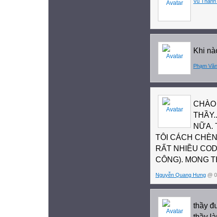
Vũ Thanh
Khi nào
Phạm Văn
CHÀO 
THẦY.
NỮA. 
TÔI CÁCH CHÈN
RẤT NHIỀU CO
CÔNG). MONG T
Nguyễn Quang Hưng
@ 09
thầy đ
thầy l