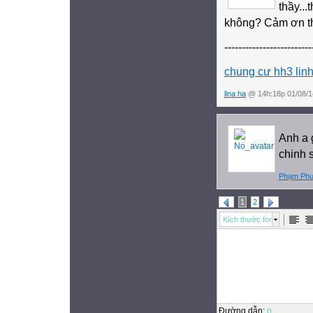
thầy...
không? Cảm ơn t
-------------------------
chung cư hh3 lin
lina ha
@ 14h:18p 01/08/1
Anh a 
chinh 
Phạm Phư
1
2
Kích thước font
Đường dẫn
:
p