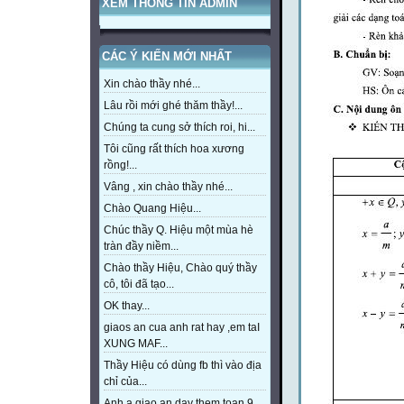
XEM THÔNG TIN ADMIN
CÁC Ý KIẾN MỚI NHẤT
Xin chào thầy nhé...
Lâu rồi mới ghé thăm thầy!...
Chúng ta cung sở thích roi, hi...
Tôi cũng rất thích hoa xương
rồng!...
Vâng , xin chào thầy nhé...
Chào Quang Hiệu...
Chúc thầy Q. Hiệu một mùa hè
tràn đầy niềm...
Chào thầy Hiệu, Chào quý thầy
cô, tôi đã tạo...
OK thay...
giaos an cua anh rat hay ,em taI
XUNG MAF...
Thầy Hiệu có dùng fb thì vào địa
chỉ của...
Anh a giao an day them toan 9