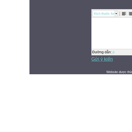
Kích thước font
Đường dẫn
:
p
Gửi ý kiến
Website được thừ