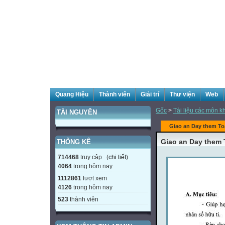
Quang Hiệu
Thành viên
Giải trí
Thư viện
Web
Gốc
>
Tài liệu các môn k
TÀI NGUYÊN
Giao an Day them To
Giao an Day them 
THỐNG KÊ
714468
truy cập (
chi tiết
)
4064
trong hôm nay
1112861
lượt xem
4126
trong hôm nay
523
thành viên