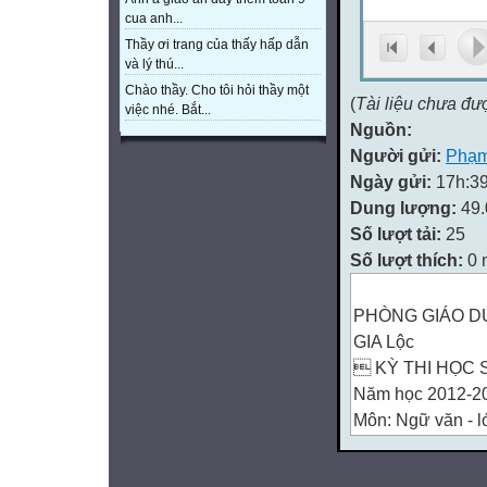
cua anh...
Thầy ơi trang của thấy hấp dẫn
và lý thú...
Chào thầy. Cho tôi hỏi thầy một
(
Tài liệu chưa đư
việc nhé. Bắt...
Nguồn:
Người gửi:
Phạm
Ngày gửi:
17h:39
Dung lượng:
49
Số lượt tải:
25
Số lượt thích:
0 
PHÒNG GIÁO D
GIA Lộc
 KỲ THI HỌC 
Năm học 2012-2
Môn: Ngữ văn - l

