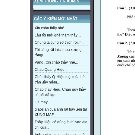
XEM THÔNG TIN ADMIN
CÁC Ý KIẾN MỚI NHẤT
Xin chào thầy nhé...
Lâu rồi mới ghé thăm thầy!...
Chúng ta cung sở thích roi, hi...
Tôi cũng rất thích hoa xương
rồng!...
Vâng , xin chào thầy nhé...
Chào Quang Hiệu...
Chúc thầy Q. Hiệu một mùa hè
tràn đầy niềm...
Chào thầy Hiệu, Chào quý thầy
cô, tôi đã tạo...
OK thay...
giaos an cua anh rat hay ,em taI
XUNG MAF...
Thầy Hiệu có dùng fb thì vào địa
chỉ của...
Anh a giao an day them toan 9