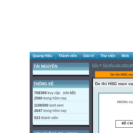
Quang Hiệu
Thành viên
Giải trí
Thư viện
Web
Gốc
>
Tài liệu các môn k
TÀI NGUYÊN
De thi HSG mo
De thi HSG mon va
THỐNG KÊ
708369
truy cập (
chi tiết
)
2560
trong hôm nay
1106500
lượt xem
2647
trong hôm nay
523
thành viên