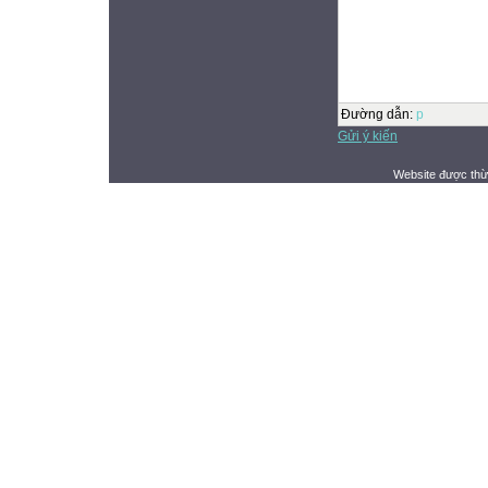
Đường dẫn
:
p
Gửi ý kiến
Website được thừ