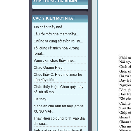
XEM THÔNG TIN ADMIN
CÁC Ý KIẾN MỚI NHẤT
Xin chào thầy nhé...
Lâu rồi mới ghé thăm thầy!...
Chúng ta cung sở thích roi, hi...
Tôi cũng rất thích hoa xương
rồng!...
Vâng , xin chào thầy nhé...
Chào Quang Hiệu...
Chúc thầy Q. Hiệu một mùa hè
tràn đầy niềm...
Chào thầy Hiệu, Chào quý thầy
cô, tôi đã tạo...
OK thay...
giaos an cua anh rat hay ,em taI
XUNG MAF...
Thầy Hiệu có dùng fb thì vào địa
chỉ của...
Anh a giao an day them toan 9