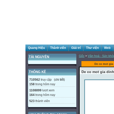
Quang Hiệu
Thành viên
Giải trí
Thư viện
Web
Gốc
>
Văn hoá - Sức khỏe
TÀI NGUYÊN
De co mot gia
De co mot gia din
THỐNG KÊ
710562
truy cập (
chi tiết
)
158
trong hôm nay
1108899
lượt xem
164
trong hôm nay
523
thành viên