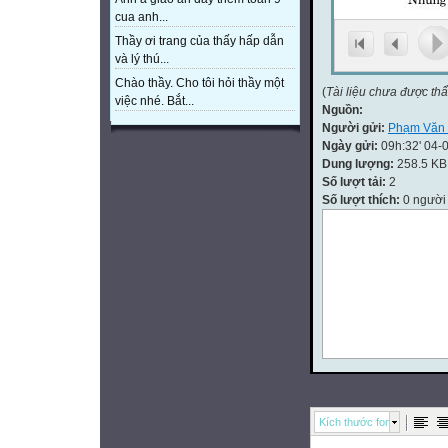
cua anh...
Thầy ơi trang của thấy hấp dẫn
và lý thú...
Chào thầy. Cho tôi hỏi thầy một
(
Tài liệu chưa được th
việc nhé. Bắt...
Nguồn:
Người gửi:
Phạm Văn 
Ngày gửi:
09h:32' 04-
Dung lượng:
258.5 KB
Số lượt tải:
2
Số lượt thích:
0 người
Kích thước font