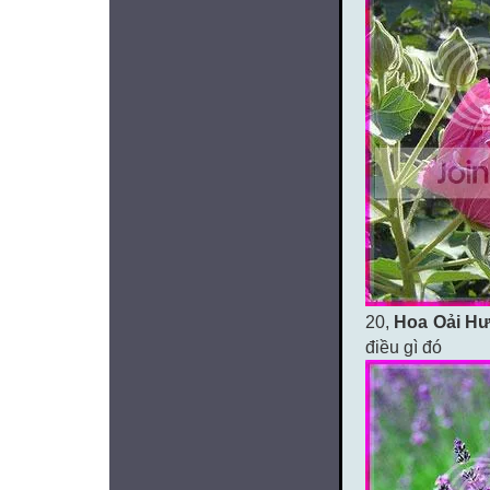
20,
Hoa Oải H
điều gì đó