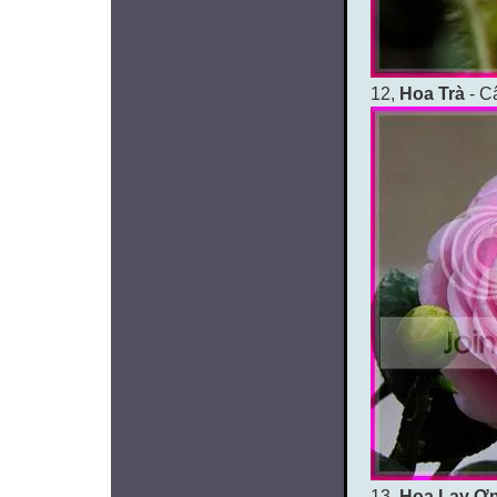
12,
Hoa Trà
- C
13,
Hoa Lay Ơ