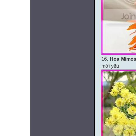
16,
Hoa Mimo
mới yêu