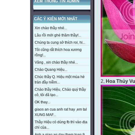
XEM THÔNG TIN ADMIN
CÁC Ý KIẾN MỚI NHẤT
Xin chào thầy nhé...
Lâu rồi mới ghé thăm thầy!...
Chúng ta cung sở thích roi, hi...
Tôi cũng rất thích hoa xương
rồng!...
Vâng , xin chào thầy nhé...
Chào Quang Hiệu...
Chúc thầy Q. Hiệu một mùa hè
2,
Hoa Thủy V
tràn đầy niềm...
Chào thầy Hiệu, Chào quý thầy
cô, tôi đã tạo...
OK thay...
giaos an cua anh rat hay ,em taI
XUNG MAF...
Thầy Hiệu có dùng fb thì vào địa
chỉ của...
Anh a giao an day them toan 9