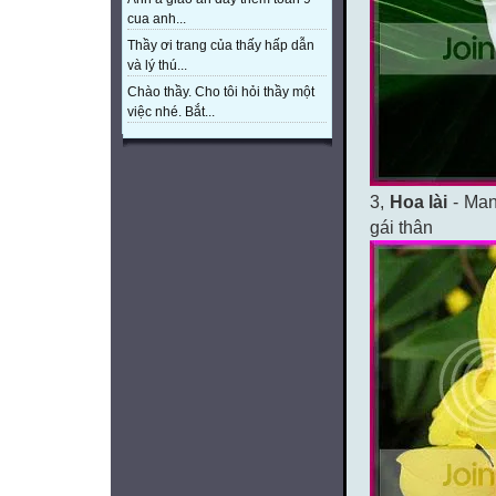
cua anh...
Thầy ơi trang của thấy hấp dẫn
và lý thú...
Chào thầy. Cho tôi hỏi thầy một
việc nhé. Bắt...
3,
Hoa lài
- Man
gái thân