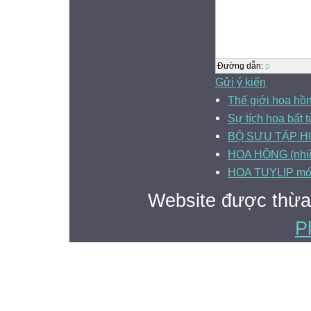
Đường dẫn
:
p
Gửi ý kiến
Thế giới hoa hồ
Sự tích hoa bất t
BỘ SƯU TẬP H
HOA HỒNG (nhiề
HOA TUYLIP mới
Website được thừa
P