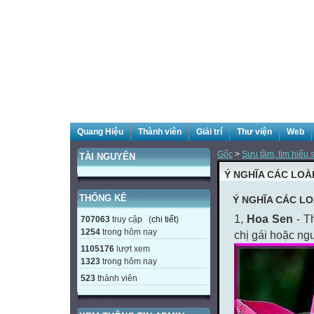
Quang Hiệu
Thành viên
Giải trí
Thư viện
Web
Gốc
>
Sưu tầm, tìm hiểu s
TÀI NGUYÊN
Ý NGHĨA CÁC LOÀ
THỐNG KÊ
Ý NGHĨA CÁC LO
1,
Hoa Sen
- T
707063
truy cập (
chi tiết
)
1254
trong hôm nay
chị gái hoặc ng
1105176
lượt xem
1323
trong hôm nay
523
thành viên