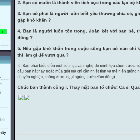
2. Bạn có muốn là thành viên tích cực trong câu lạc bộ 
3. Bạn có phải là người luôn biết yêu thương chia sẻ, g
gặp khó khăn ?
4. Bạn là người luôn tôn trọng, đoàn kết với bạn bè, 
đồng ?
5. Nếu gặp khó khăn trong cuộc sống bạn có nản chí 
thì làm gì để vượt qua ?
6. Bạn phải biểu diễn
một tiết mục văn nghệ do mình lựa chọn trước m
cầu bạn hát hay hoặc múa giỏi mà chỉ cần nhiệt tình và thể hiện giống n
.
chuyên nghiệp, không được ngại ngùng trước đám đông)
i...
Chúc bạn thành công !. Thay mặt ban tổ chức: Ca sĩ Qu
g
 hè
thầy