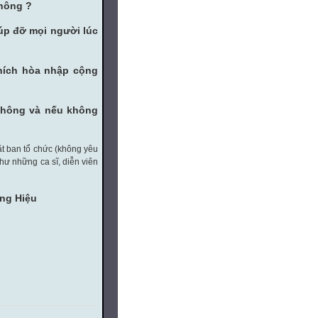
không ?
iúp đỡ mọi người lúc
thích hòa nhập cộng
không và nếu không
ặt ban tổ chức (không yêu
hư những ca sĩ, diễn viên
ang Hiệu