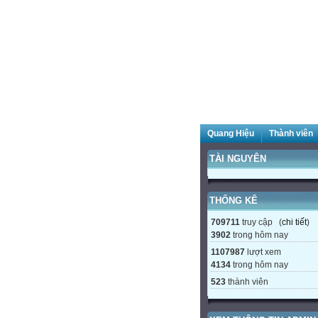
Quang Hiệu
Thành viên
TÀI NGUYÊN
THỐNG KÊ
709711
truy cập (
chi tiết
)
3902
trong hôm nay
1107987
lượt xem
4134
trong hôm nay
523
thành viên