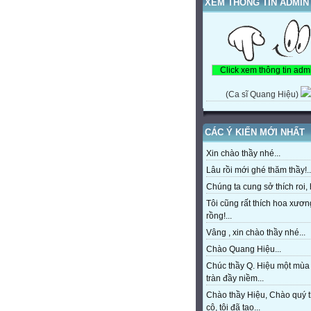
XEM THÔNG TIN ADMIN
(Ca sĩ Quang Hiệu)
CÁC Ý KIẾN MỚI NHẤT
Xin chào thầy nhé...
Lâu rồi mới ghé thăm thầy!..
Chúng ta cung sở thích roi, h
Tôi cũng rất thích hoa xươn
rồng!...
Vâng , xin chào thầy nhé...
Chào Quang Hiệu...
Chúc thầy Q. Hiệu một mùa
tràn đầy niềm...
Chào thầy Hiệu, Chào quý 
cô, tôi đã tạo...