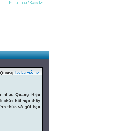
Đăng nhập / Đăng ký
 Quang
Tạo bài viết mới
êu nhạc Quang Hiệu
tổ chức kết nạp thấy
ính
thức và gửi bạn