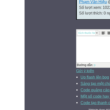
Phạm Văn Hiệu
@
Số lượt xem: 102
Số lượt thích: 0 
Kích thước font
Đường dẫn
:
p
Gửi ý kiến
Up flash lên bog
Sáng tạo một chú
Code quảng cáo 
Một số code hay 
Code tạo thanh c
Website được thừ