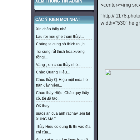
XEM THÔNG TIN ADMIN
<center><img src
"http://i1178.ph
CÁC Ý KIẾN MỚI NHẤT
width="530" heig
Xin chào thầy nhé...
Lâu rồi mới ghé thăm thầy!...
Chúng ta cung sở thích roi, hi...
Tôi cũng rất thích hoa xương
rồng!...
Vâng , xin chào thầy nhé...
Chào Quang Hiệu...
Chúc thầy Q. Hiệu một mùa hè
tràn đầy niềm...
Chào thầy Hiệu, Chào quý thầy
cô, tôi đã tạo...
OK thay...
giaos an cua anh rat hay ,em taI
XUNG MAF...
Thầy Hiệu có dùng fb thì vào địa
chỉ của...
Anh a giao an day them toan 9