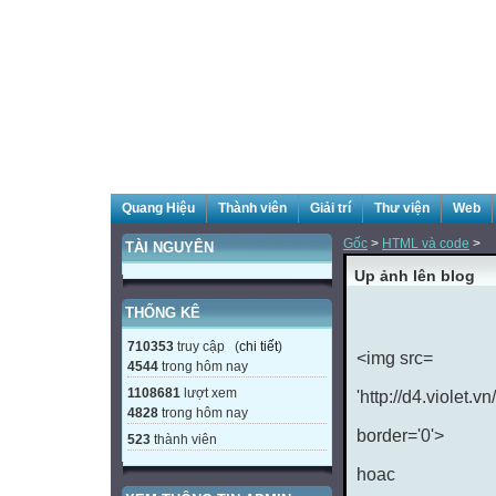
Quang Hiệu
Thành viên
Giải trí
Thư viện
Web
Gốc
>
HTML và code
>
TÀI NGUYÊN
Up ảnh lên blog
THỐNG KÊ
710353
truy cập (
chi tiết
)
<img src=
4544
trong hôm nay
1108681
lượt xem
'http://d4.violet.
4828
trong hôm nay
border='0'>
523
thành viên
hoac