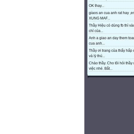
OK thay...
giaos an cua anh rat hay ,e
XUNG MAF...
Thầy Hiệu có dùng fb thì và
chỉ của...
Anh a giao an day them toa
cua anh...
Thầy ơi trang của thấy hấp
và lý thú...
Chào thầy. Cho tôi hỏi thầy 
việc nhé. Bắt...