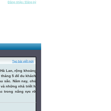
Đăng nhập / Đăng ký
Tạo bài viết mới
Hà Lan, rộng khoảng 32
 tháng 5 để du khách tới
u sắc. Năm nay, chủ đề
và những nhà triết học'.
 trong nắng rực rỡ tại