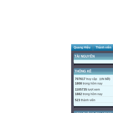
Quang Hiệu
Thành viên
TÀI NGUYÊN
THỐNG KÊ
707617
truy cập (
chi tiết
)
1808
trong hôm nay
1105735
lượt xem
1882
trong hôm nay
523
thành viên