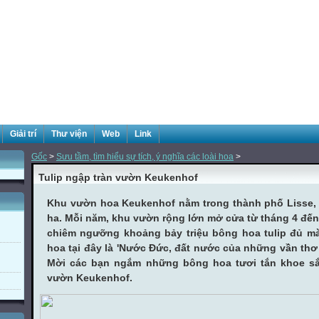
Giải trí
Thư viện
Web
Link
Gốc
>
Sưu tầm, tìm hiểu sự tích, ý nghĩa các loài hoa
>
Tulip ngập tràn vườn Keukenhof
Khu vườn hoa Keukenhof nằm trong thành phố Lisse, 
ha. Mỗi năm, khu vườn rộng lớn mở cửa từ tháng 4 đến
chiêm ngưỡng khoảng bảy triệu bông hoa tulip đủ mà
hoa tại đây là 'Nước Đức, đất nước của những vần thơ 
Mời các bạn ngắm những bông hoa tươi tắn khoe sắc
vườn Keukenhof.