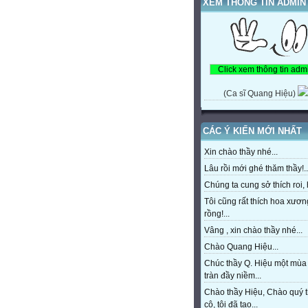
XEM THÔNG TIN ADMIN
(Ca sĩ Quang Hiệu)
CÁC Ý KIẾN MỚI NHẤT
Xin chào thầy nhé...
Lâu rồi mới ghé thăm thầy!..
Chúng ta cung sở thích roi, h
Tôi cũng rất thích hoa xươn
rồng!...
Vâng , xin chào thầy nhé...
Chào Quang Hiệu...
Chúc thầy Q. Hiệu một mùa
tràn đầy niềm...
Chào thầy Hiệu, Chào quý 
cô, tôi đã tạo...