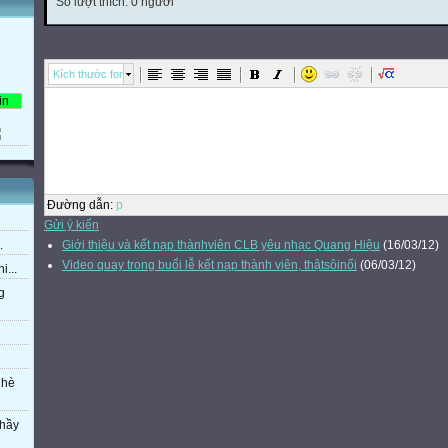
Số lượt thích: 0 người
Kích thước font
Đường dẫn
:
p
Gửi ý kiến
Giới thiệu và kết nạp thànhviên CLB yêu nhạc Quang Hiệu
(16/03/12)
.
Video quay trong buổi lễ kết nạp thành viên, thậtsôinổi
(06/03/12)
i...
g
 hè
thầy