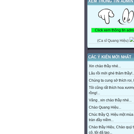
XEM THÔNG TIN ADMIN
(Ca sĩ Quang Hiệu)
CÁC Ý KIẾN MỚI NHẤT
Xin chào thầy nhé...
Lâu rồi mới ghé thăm thầy!..
Chúng ta cung sở thích roi, h
Tôi cũng rất thích hoa xươn
rồng!...
Vâng , xin chào thầy nhé...
Chào Quang Hiệu...
Chúc thầy Q. Hiệu một mùa
tràn đầy niềm...
Chào thầy Hiệu, Chào quý 
cô, tôi đã tạo...