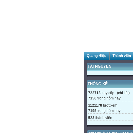
Quang Hiệu
Thành viên
TÀI NGUYÊN
THỐNG KÊ
722713
truy cập (
chi tiết
)
7150
trong hôm nay
1121178
lượt xem
7195
trong hôm nay
523
thành viên