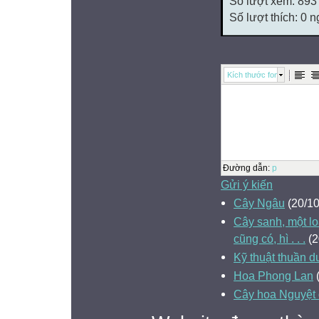
Số lượt xem: 893
Số lượt thích: 0 
Kích thước font
Đường dẫn
:
p
Gửi ý kiến
Cây Ngâu
(20/10
Cây sanh, một l
cũng có, hì . . .
(2
Kỹ thuật thuần 
Hoa Phong Lan
(
Cây hoa Nguyệt