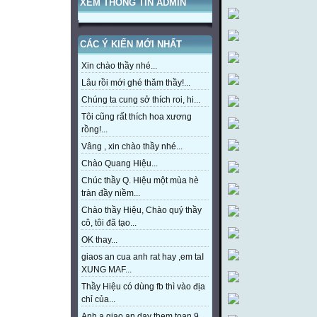
XEM THÔNG TIN ADMIN
CÁC Ý KIẾN MỚI NHẤT
Xin chào thầy nhé...
Lâu rồi mới ghé thăm thầy!...
Chúng ta cung sở thích roi, hi...
Tôi cũng rất thích hoa xương
rồng!...
Vâng , xin chào thầy nhé...
Chào Quang Hiệu...
Chúc thầy Q. Hiệu một mùa hè
tràn đầy niềm...
Chào thầy Hiệu, Chào quý thầy
cô, tôi đã tạo...
OK thay...
giaos an cua anh rat hay ,em taI
XUNG MAF...
Thầy Hiệu có dùng fb thì vào địa
chỉ của...
Anh a giao an day them toan 9