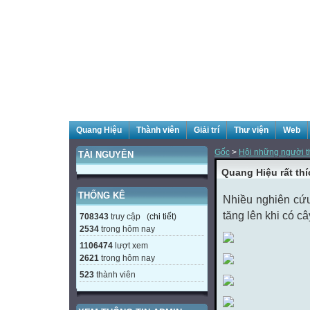
Quang Hiệu
Thành viên
Giải trí
Thư viện
Web
Gốc
>
Hội những người t
TÀI NGUYÊN
Quang Hiệu rất th
THỐNG KÊ
Nhiều nghiên cứu
tăng lên khi có câ
708343
truy cập (
chi tiết
)
2534
trong hôm nay
1106474
lượt xem
2621
trong hôm nay
523
thành viên