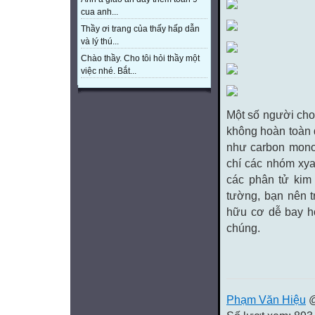
cua anh...
Thầy ơi trang của thấy hấp dẫn
và lý thú...
Chào thầy. Cho tôi hỏi thầy một
việc nhé. Bắt...
Một số người cho
không hoàn toàn 
như carbon mono
chí các nhóm xya
các phân tử kim 
tường, bạn nên t
hữu cơ dễ bay hơ
chúng.
Phạm Văn Hiệu
@