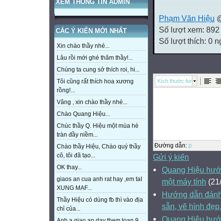
XEM THÔNG TIN ADMIN
Phạm Văn Hiệu
@
Số lượt xem: 892
CÁC Ý KIẾN MỚI NHẤT
Số lượt thích: 0 
Xin chào thầy nhé...
Lâu rồi mới ghé thăm thầy!...
Chúng ta cung sở thích roi, hi...
Kích thước font
Tôi cũng rất thích hoa xương
rồng!...
Vâng , xin chào thầy nhé...
Chào Quang Hiệu...
Chúc thầy Q. Hiệu một mùa hè
tràn đầy niềm...
Đường dẫn
:
p
Chào thầy Hiệu, Chào quý thầy
cô, tôi đã tạo...
Gửi ý kiến
OK thay...
Quang Hiệu hướn
giaos an cua anh rat hay ,em taI
một máy tính
(21
XUNG MAF...
Hướng dẫn đánh 
Thầy Hiệu có dùng fb thì vào địa
sẵn, vẽ hình đẹp
chỉ của...
Quang Hiệu hướn
Anh a giao an day them toan 9