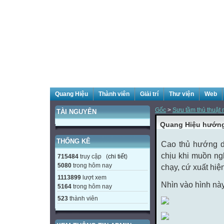
Quang Hiệu
Thành viên
Giải trí
Thư viện
Web
Gốc
>
Sưu tầm thủ thuật m
TÀI NGUYÊN
Quang Hiệu hướng 
THỐNG KÊ
Cao thủ hướng d
chịu khi muồn ng
715484
truy cập (
chi tiết
)
5080
trong hôm nay
chạy, cứ xuất hiệ
1113899
lượt xem
Nhìn vào hình nà
5164
trong hôm nay
523
thành viên