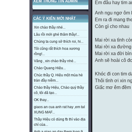
XEM THÔNG TIN ADMIN
Em đâu hay tim a
Anh ngu ngơ ôm 
CÁC Ý KIẾN MỚI NHẤT
Em ra đi mang th
Còn gì cho nhau
Xin chào thầy nhé...
Lâu rồi mới ghé thăm thầy!...
Mai rời xa tình c
Chúng ta cung sở thích roi, hi...
Mai rời xa đường 
Tôi cũng rất thích hoa xương
Mai rời xa đời b
rồng!...
Anh sẽ hoài cô 
Vâng , xin chào thầy nhé...
Chào Quang Hiệu...
Khóc đi con tim d
Chúc thầy Q. Hiệu một mùa hè
Thôi tình ơi xin 
tràn đầy niềm...
Giấc mơ êm đềm
Chào thầy Hiệu, Chào quý thầy
cô, tôi đã tạo...
OK thay...
giaos an cua anh rat hay ,em taI
XUNG MAF...
Thầy Hiệu có dùng fb thì vào địa
chỉ của...
Anh a giao an day them toan 9