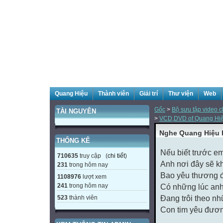
Quang Hiệu
Thành viên
Giải trí
Thư viện
Web
Gốc
>
Bộ sưu tập video c
TÀI NGUYÊN
>
VCD,DVD of Quang Hi
Nghe Quang Hiệu 
THỐNG KÊ
Nếu biết trước em
710635
truy cập (
chi tiết
)
Anh nơi đây sẽ 
231
trong hôm nay
Bao yêu thương 
1108976
lượt xem
241
trong hôm nay
Có những lúc an
523
thành viên
Đang trôi theo 
Con tim yêu đương