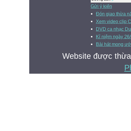
Gửi ý kiến
Đón giao thừa 
Xem video clip C
DVD ca nhạc Du 
Kỉ niệm ngày 26
Bài hát mong ướ
Website được thừa
P