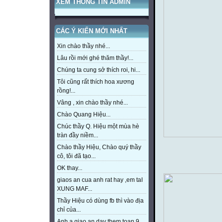
XEM THÔNG TIN ADMIN
CÁC Ý KIẾN MỚI NHẤT
Xin chào thầy nhé...
Lâu rồi mới ghé thăm thầy!...
Chúng ta cung sở thích roi, hi...
Tôi cũng rất thích hoa xương
rồng!...
Vâng , xin chào thầy nhé...
Chào Quang Hiệu...
Chúc thầy Q. Hiệu một mùa hè
tràn đầy niềm...
Chào thầy Hiệu, Chào quý thầy
cô, tôi đã tạo...
OK thay...
giaos an cua anh rat hay ,em taI
XUNG MAF...
Thầy Hiệu có dùng fb thì vào địa
chỉ của...
Anh a giao an day them toan 9