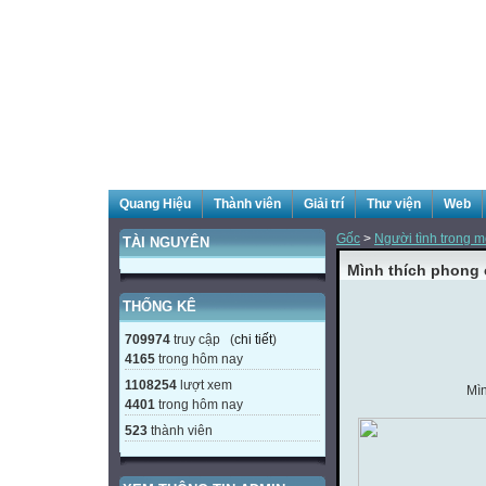
Quang Hiệu
Thành viên
Giải trí
Thư viện
Web
Gốc
>
Người tình trong 
TÀI NGUYÊN
Mình thích phong c
THỐNG KÊ
709974
truy cập (
chi tiết
)
4165
trong hôm nay
1108254
lượt xem
Mìn
4401
trong hôm nay
523
thành viên