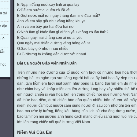
B:Ngậm đắng nuốt cay tình ái qua tay
G:Để em bước đi quên cả lối về
m taI
B:Giọt nước mắt rơi ngày tháng đam mê đâu mất?
Anh và em bây giờ như vầng trăng khuya
o địa
Anh và em bây giờ hai đứa hai nơi
G:Nhớ làm gì khóc làm gì vì tình yêu không có lần thứ 2
B:Qua ngày mai chẳng còn ai nợ ai yêu
n 9
Qua ngày mai thiên đường vắng bóng đôi ta
G:Sao bây giờ nhớ nhau nhiều
 dẫn
B+G:Nhưng ta không đến được với nhau!
Bài Ca Người Giáo Viên Nhân Dân
một
Trên những nẻo đường của tổ quốc xinh tươi có những loài hoa th
những bài ca nghe rạo sực lòng người bài ca ấy loài hoa ấy đẹp như
dân, tâm hồm em tươi mát xanh như bóng lá bàng trái tim em đỏ nhiệ
như chim bay về khắp miền em lên đường tung bay xây nhiều thế hệ 
em người chiến sĩ văn hóa lớn lên trong chiếc nôi quê hương Việt 
đã thức bao đêm, dưới chiến hào dân quân nhiều trận có em. đã mấy 
niệm; người cầm bút người cầm súng người đi sau còn nhớ ghi tên em
bao mơ ước lý tưởng, tiếng kêu hùng của lịch sử cha ông dựng nước, 
bao tâm hồn noi gương anh hùng cách mạng chiếu sáng ngời tuổi trẻ củ
lớn lên trong chiếc nôi quê hương Việt Nam
Niềm Vui Của Em