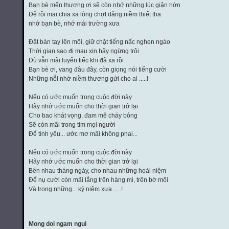
Bạn bè mến thương ơi sẽ còn nhớ những lúc giận hờn
Để rồi mai chia xa lòng chợt dâng niềm thiết tha
nhớ bạn bè, nhớ mái trường xưa
Đặt bàn tay lên môi, giữ chặt tiếng nấc nghẹn ngào
Thời gian sao đi mau xin hãy ngừng trôi
Dù vẫn mãi luyến tiếc khi đã xa rồi
Bạn bè ơi, vang đâu đây, còn giọng nói tiếng cười
Những nỗi nhớ niềm thương gửi cho ai .....!
Nếu có ước muốn trong cuộc đời này
Hãy nhớ ước muốn cho thời gian trở lại
Cho bao khát vọng, đam mê cháy bỏng
Sẽ còn mãi trong tim mọi người
Để tình yêu... ước mơ mãi không phai...
Nếu có ước muốn trong cuộc đời này
Hãy nhớ ước muốn cho thời gian trở lại
Bên nhau tháng ngày, cho nhau những hoài niệm
Để nụ cười còn mãi lắng trên hàng mi, trên bờ môi
Và trong những... kỷ niệm xưa .....!
Mong doi ngam ngui