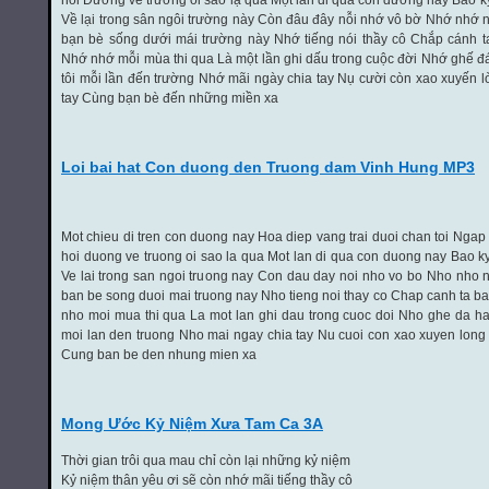
hỏi Đường về trường ôi sao lạ quá Một lần đi qua con đường này Bao kỷ
Về lại trong sân ngôi trường này Còn đâu đây nỗi nhớ vô bờ Nhớ nhớ
bạn bè sống dưới mái trường này Nhớ tiếng nói thầy cô Chắp cánh t
Nhớ nhớ mỗi mùa thi qua Là một lần ghi dấu trong cuộc đời Nhớ ghế 
tôi mỗi lần đến trường Nhớ mãi ngày chia tay Nụ cười còn xao xuyến l
tay Cùng bạn bè đến những miền xa
Loi bai hat Con duong den Truong dam Vinh Hung MP3
Mot chieu di tren con duong nay Hoa diep vang trai duoi chan toi Ngap
hoi duong ve truong oi sao la qua Mot lan di qua con duong nay Bao ky
Ve lai trong san ngoi truong nay Con dau day noi nho vo bo Nho nho
ban be song duoi mai truong nay Nho tieng noi thay co Chap canh ta b
nho moi mua thi qua La mot lan ghi dau trong cuoc doi Nho ghe da h
moi lan den truong Nho mai ngay chia tay Nu cuoi con xao xuyen long 
Cung ban be den nhung mien xa
Mong Ước Kỷ Niệm Xưa Tam Ca 3A
Thời gian trôi qua mau chỉ còn lại những kỷ niệm
Kỷ niệm thân yêu ơi sẽ còn nhớ mãi tiếng thầy cô