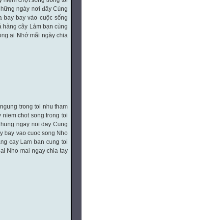
 niệm chợt sống trong tôi
 những ngày nơi đây Cùng
a bay bay vào cuộc sống
đá hàng cây Làm bạn cùng
òng ai Nhớ mãi ngày chia
 ngung trong toi nhu tham
 niem chot song trong toi
 nhung ngay noi day Cung
ay bay vao cuoc song Nho
ang cay Lam ban cung toi
ai Nho mai ngay chia tay