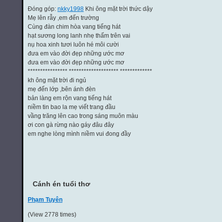
Đóng góp:
nkky1998
Khi ông mặt trời thức dậy
Mẹ lên rẫy ,em đến trường
Cùng đàn chim hòa vang tiếng hát
hạt sương long lanh nhẹ thấm trên vai
nụ hoa xinh tươi luôn hé môi cười
đưa em vào đời đẹp những ước mơ
đưa em vào đời đẹp những ước mơ
**************** ******************** *************
kh ông mặt trời đi ngủ
mẹ đến lớp ,bên ánh đèn
bản làng em rộn vang tiếng hát
niềm tin bao la mẹ viết trang đầu
vầng trăng lên cao trong sáng muôn màu
ơi con gà rừng nào gáy đâu đây
em nghe lòng mình niềm vui đong đầy
Cánh én tuổi thơ
Phạm Tuyên
(View 2778 times)