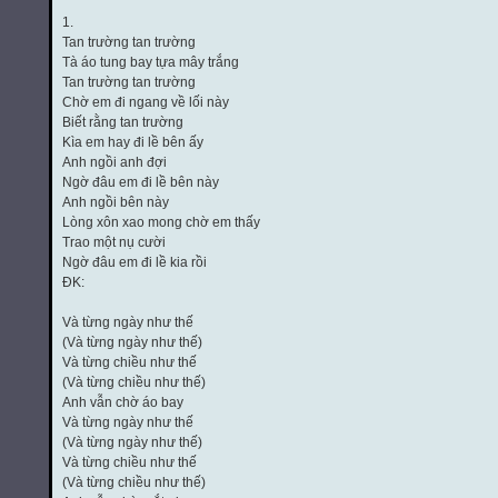
1.
Tan trường tan trường
Tà áo tung bay tựa mây trắng
Tan trường tan trường
Chờ em đi ngang về lối này
Biết rằng tan trường
Kìa em hay đi lề bên ấy
Anh ngồi anh đợi
Ngờ đâu em đi lề bên này
Anh ngồi bên này
Lòng xôn xao mong chờ em thấy
Trao một nụ cười
Ngờ đâu em đi lề kia rồi
ĐK:
Và từng ngày như thế
(Và từng ngày như thế)
Và từng chiều như thế
(Và từng chiều như thế)
Anh vẫn chờ áo bay
Và từng ngày như thế
(Và từng ngày như thế)
Và từng chiều như thế
(Và từng chiều như thế)