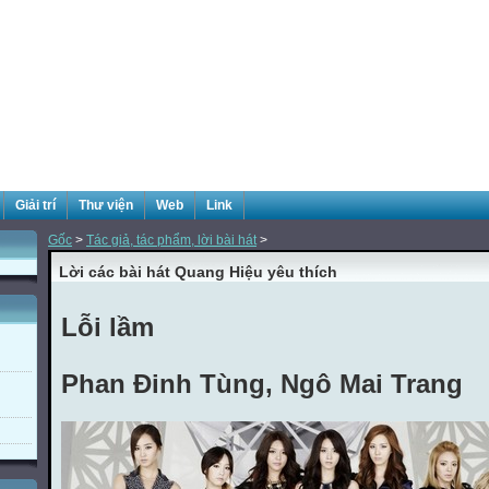
Giải trí
Thư viện
Web
Link
Gốc
>
Tác giả, tác phẩm, lời bài hát
>
Lời các bài hát Quang Hiệu yêu thích
Lỗi lầm
Phan Đinh Tùng, Ngô Mai Trang