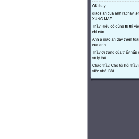
OK thay...
giaos an cua anh rat hay ,e
XUNG MAF...
Thầy Hiệu có dùng fb thì và
chỉ của...
Anh a giao an day them toa
cua anh...
Thầy ơi trang của thấy hấp
và lý thú...
Chào thầy. Cho tôi hỏi thầy 
việc nhé. Bắt...