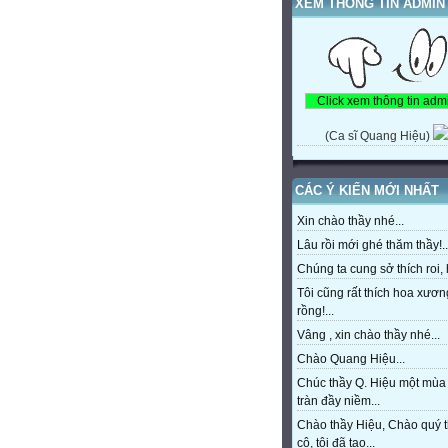
XEM THÔNG TIN ADMIN
(Ca sĩ Quang Hiệu)
CÁC Ý KIẾN MỚI NHẤT
Xin chào thầy nhé...
Lâu rồi mới ghé thăm thầy!..
Chúng ta cung sở thích roi, h
Tôi cũng rất thích hoa xươn
rồng!...
Vâng , xin chào thầy nhé...
Chào Quang Hiệu...
Chúc thầy Q. Hiệu một mùa
tràn đầy niềm...
Chào thầy Hiệu, Chào quý 
cô, tôi đã tạo...