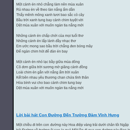
Một cánh én nhỏ chẳng làm nên mùa xuân
Rủ nhau én về theo làn nắng ấm dần
Thấy mênh mông xanh tươi bao sắc cỏ cây
Bầu trời xanh tung bay cánh chim tuyệt vời
Dệt mùa xuân với muôn ngàn tia nắng mới
Những cánh én chấp chới của mọi tuổi thơ
Những cánh én lấp lánh đầy nhạc thơ
Em ước mong sao bầu trời chẳng đen bóng mây
Để ngàn chim hót để đàn én bay
Một cánh én nhỏ lạc bầy giữa mùa đông
Cô đơn giữa trời sương mờ giăng cánh đồng
Loài chim én gắn với nắng ấm trời xuân
Kết bên nhau yêu thương chan chứa tình thân
Hòa bình vui cho bao cánh chim tung bay
Dệt mùa xuân với muôn ngàn tia nắng mới
Lời bài hát Con Đường Đến Trường Đàm Vĩnh Hưng
Một chiều đi trên con đường này Hoa điệp vàng trải dưới chân tôi Ngập