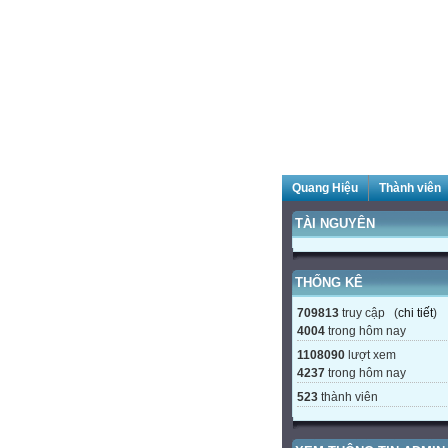
Quang Hiệu
Thành viên
TÀI NGUYÊN
THỐNG KÊ
709813
truy cập (
chi tiết
)
4004
trong hôm nay
1108090
lượt xem
4237
trong hôm nay
523
thành viên