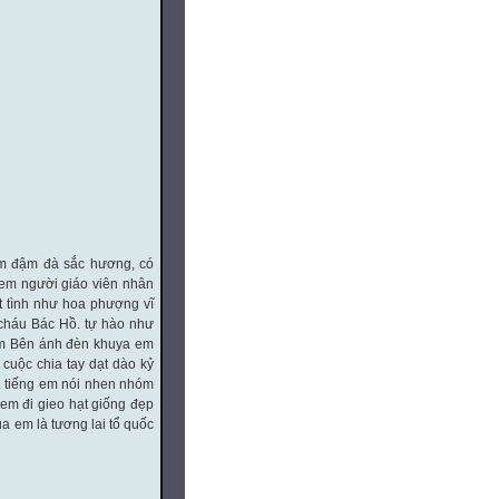
ơm đậm đà sắc hương, có
 em người giáo viên nhân
t tình như hoa phượng vĩ
cháu Bác Hồ. tự hào như
Nam Bên ánh đèn khuya em
cuộc chia tay dạt dào kỷ
. tiếng em nói nhen nhóm
em đi gieo hạt giống đẹp
a em là tương lai tổ quốc