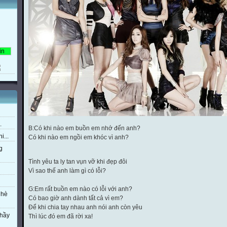
.
B:Có khi nào em buồn em nhớ đến anh?
i...
Có khi nào em ngồi em khóc vì anh?
g
Tình yêu ta ly tan vụn vỡ khi đẹp đôi
Vì sao thế anh làm gì có lỗi?
G:Em rất buồn em nào có lỗi với anh?
 hè
Có bao giờ anh dành tất cả vì em?
Để khi chia tay nhau anh nói anh còn yêu
thầy
Thì lúc đó em đã rời xa!