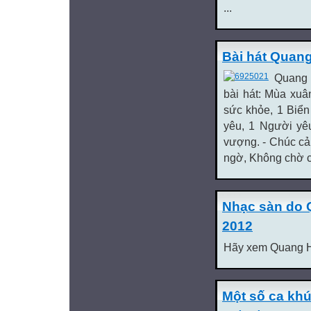
...
Bài hát Quang
Quang H
bài hát: Mùa xuâ
sức khỏe, 1 Biển
yêu, 1 Người yêu
vượng. - Chúc cả 
ngờ, Không chờ c
Nhạc sàn do 
2012
Hãy xem Quang Hiệu
Một số ca khú