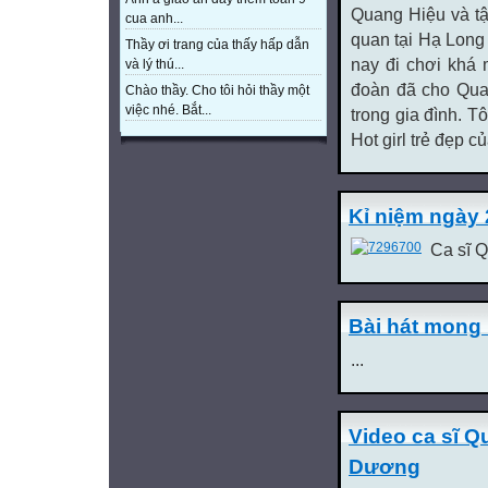
Quang Hiệu và tậ
cua anh...
quan tại Hạ Long 
Thầy ơi trang của thấy hấp dẫn
nay đi chơi khá 
và lý thú...
đoàn đã cho Qua
Chào thầy. Cho tôi hỏi thầy một
việc nhé. Bắt...
trong gia đình. Tô
Hot girl trẻ đẹp củ
Kỉ niệm ngày 
Ca sĩ Q
Bài hát mong 
...
Video ca sĩ Q
Dương