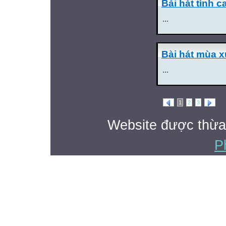
Bài hát tình c
...
Bài hát mùa x
...
1
2
3
Website được thừa
P