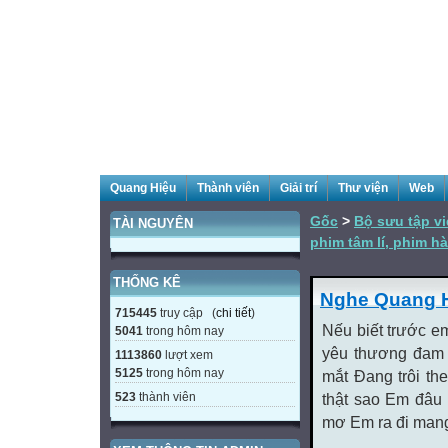
Quang Hiệu
Thành viên
Giải trí
Thư viện
Web
Gốc
>
Bộ sưu tập vi
TÀI NGUYÊN
phim tâm lí, phim hà
THỐNG KÊ
Nghe Quang H
715445
truy cập (
chi tiết
)
Nếu biết trước e
5041
trong hôm nay
yêu thương đam 
1113860
lượt xem
5125
trong hôm nay
mắt Đang trôi t
523
thành viên
thật sao Em đâu
mơ Em ra đi mang 