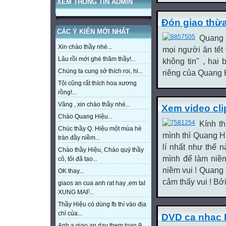
XEM THÔNG TIN ADMIN
Đón giao thừ
CÁC Ý KIẾN MỚI NHẤT
Quang H
Xin chào thầy nhé...
mọi người ăn tết 
Lâu rồi mới ghé thăm thầy!...
không tin" , hai
Chúng ta cung sở thích roi, hi...
riêng của Quang H
Tôi cũng rất thích hoa xương
rồng!...
Vâng , xin chào thầy nhé...
Xem video cli
Chào Quang Hiệu...
Kính t
Chúc thầy Q. Hiệu một mùa hè
mình thì Quang H
tràn đầy niềm...
lí nhất như thế 
Chào thầy Hiệu, Chào quý thầy
mình để làm niềm
cô, tôi đã tạo...
niềm vui ! Quang H
OK thay...
cảm thấy vui ! Bởi 
giaos an cua anh rat hay ,em taI
XUNG MAF...
Thầy Hiệu có dùng fb thì vào địa
chỉ của...
DVD ca nhạc 
Anh a giao an day them toan 9