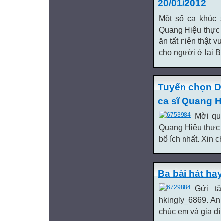
20/01/2012
Một số ca khúc 
Quang Hiệu thực 
ăn tất niên thật v
cho người ở lại Bà
Tuyển chọn D
ca sĩ Quang H
Mời qu
Quang Hiệu thực h
bổ ích nhất. Xin 
Ba bài hát ha
Gửi t
hkingly_6869. An
chúc em và gia đìn