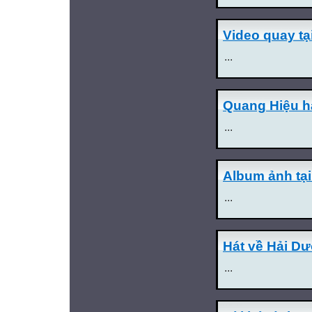
Video quay t
...
Quang Hiệu há
...
Album ảnh tạ
...
Hát về Hải D
...