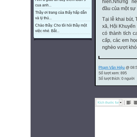
hiền.
N
hững né
cua anh...
đầu
của
một sự 
Thầy ơi trang của thấy hấp dẫn
và lý thú...
Tại lễ khai bút
Chào thầy. Cho tôi hỏi thầy một
xã, Hội Khuyến 
việc nhé. Bắt...
có thành tích c
cấp, các em học
nghèo vượt khó 
Phạm Văn Hiệu
@ 08:5
Số lượt xem: 895
Số lượt thích: 0 người
Kích thước font