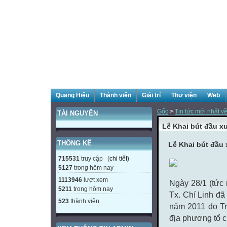
Quang Hiệu
Thành viên
Giải trí
Thư viện
Web
Gốc
>
Tin tức mới nhất v
TÀI NGUYÊN
Lễ Khai bút đầu x
THỐNG KÊ
Lễ Khai bút đầu 
715531
truy cập (
chi tiết
)
5127
trong hôm nay
1113946
lượt xem
Ngày 28/1 (tức 
5211
trong hôm nay
Tx. Chí Linh đã
523
thành viên
năm 2011 do Tr
địa phương tổ 