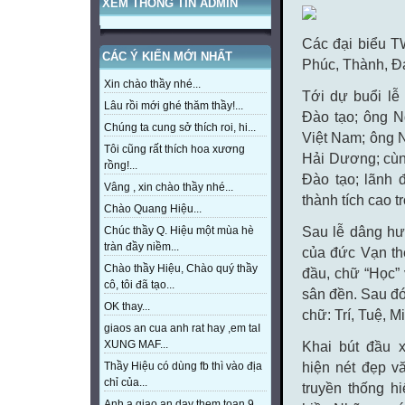
XEM THÔNG TIN ADMIN
Các đại biểu TW
CÁC Ý KIẾN MỚI NHẤT
Phúc, Thành, Đạ
Xin chào thầy nhé...
Tới dự buổi lễ
Lâu rồi mới ghé thăm thầy!...
Đào tạo; ông 
Chúng ta cung sở thích roi, hi...
Việt Nam; ông 
Tôi cũng rất thích hoa xương
Hải Dương; cùn
rồng!...
Đào tạo; lãnh
Vâng , xin chào thầy nhé...
thành tích cao t
Chào Quang Hiệu...
Chúc thầy Q. Hiệu một mùa hè
Sau lễ dâng hư
tràn đầy niềm...
của đức Vạn th
Chào thầy Hiệu, Chào quý thầy
đầu, chữ “Học” 
cô, tôi đã tạo...
sân đền. Sau đó,
OK thay...
chữ: Trí, Tuệ, 
giaos an cua anh rat hay ,em taI
XUNG MAF...
Khai bút đầu 
Thầy Hiệu có dùng fb thì vào địa
hiện
nét đẹp v
chỉ của...
truyền thống h
Anh a giao an day them toan 9