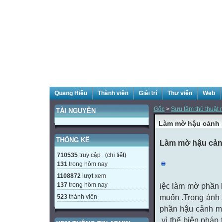
Quang Hiệu
Thành viên
Giải trí
Thư viện
Web
Gốc
>
Sưu tầm thủ thuật m
TÀI NGUYÊN
Làm mờ hậu cảnh
THỐNG KÊ
Làm mờ hậu cả
710535
truy cập (
chi tiết
)
131
trong hôm nay
1108872
lượt xem
137
trong hôm nay
iệc làm mờ phần 
523
thành viên
muốn .Trong ảnh 
phần hậu cảnh m
,vì thế biện pháp