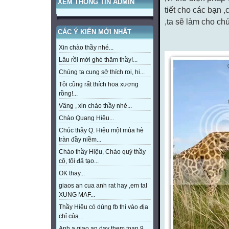
XEM THÔNG TIN ADMIN
tiết cho các bạn 
,ta sẽ làm cho c
CÁC Ý KIẾN MỚI NHẤT
Xin chào thầy nhé...
Lâu rồi mới ghé thăm thầy!...
Chúng ta cung sở thích roi, hi...
Tôi cũng rất thích hoa xương
rồng!...
Vâng , xin chào thầy nhé...
Chào Quang Hiệu...
Chúc thầy Q. Hiệu một mùa hè
tràn đầy niềm...
Chào thầy Hiệu, Chào quý thầy
cô, tôi đã tạo...
OK thay...
giaos an cua anh rat hay ,em taI
XUNG MAF...
Thầy Hiệu có dùng fb thì vào địa
chỉ của...
Anh a giao an day them toan 9