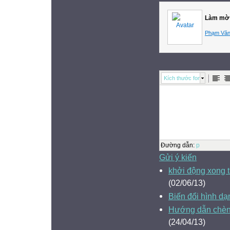
Làm mờ 
Phạm Văn
Kích thước font
Đường dẫn
:
p
Gửi ý kiến
khởi động xong t
(02/06/13)
Biến đổi hình dạ
Hướng dẫn chèn 
(24/04/13)