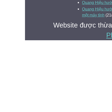
Quang Hiệu hướn
Quang Hiệu hướn
một máy tính
(21
Website được thừa
P