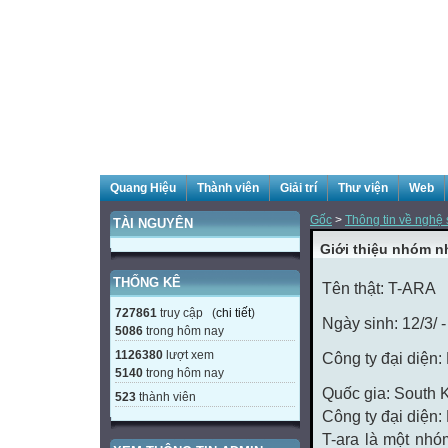
Quang Hiệu
Thành viên
Giải trí
Thư viện
Web
Gốc
>
Thông tin về nghệ s
TÀI NGUYÊN
Giới thiệu nhóm n
THỐNG KÊ
Tên thật:
T-ARA
727861
truy cập (
chi tiết
)
Ngày sinh:
12/3/ 
5086
trong hôm nay
1126380
lượt xem
Công ty đại diện:
5140
trong hôm nay
Quốc gia: South 
523
thành viên
Công ty đại diện:
T-ara là một nh