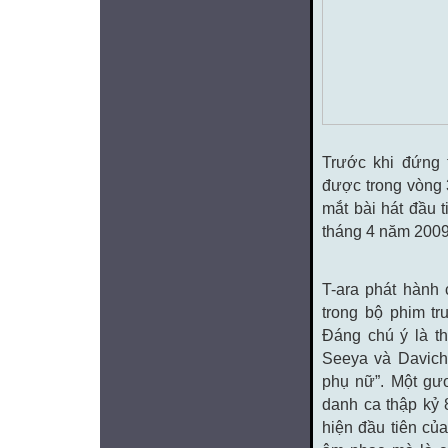
Trước khi đứng 
được trong vòng 
mắt bài hát đầu 
tháng 4 năm 200
T-ara phát hành
trong bộ phim tr
Đáng chú ý là th
Seeya và Davich
phụ nữ”. Một gư
danh ca thập kỷ 
hiện đầu tiên của