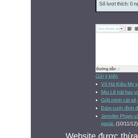
Số lượt thích: 0 
Kích thước font
Đường dẫn
:
p
Gửi ý kiến
Vũ Hà Kiều My 
Miu Lê hát hay v
Giật mình cát sê 
Đám cưới đình đ
Jennifer Phạm v
ngoài.
(10/11/12)
Website được thừa