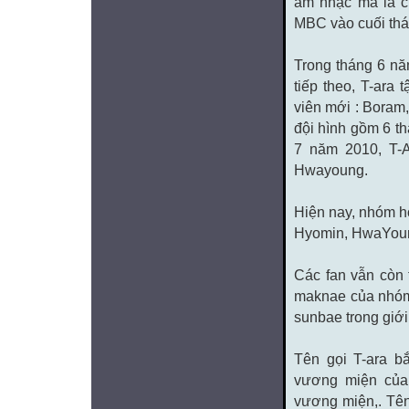
âm nhạc mà là c
MBC vào cuối thá
Trong tháng 6 nă
tiếp theo, T-ara
viên mới : Boram
đội hình gồm 6 th
7 năm 2010, T-A
Hwayoung.
Hiện nay, nhóm h
Hyomin, HwaYoun
Các fan vẫn còn 
maknae của nhóm
sunbae trong giới g
Tên gọi T-ara bắ
vương miện của
vương miện,. Tê