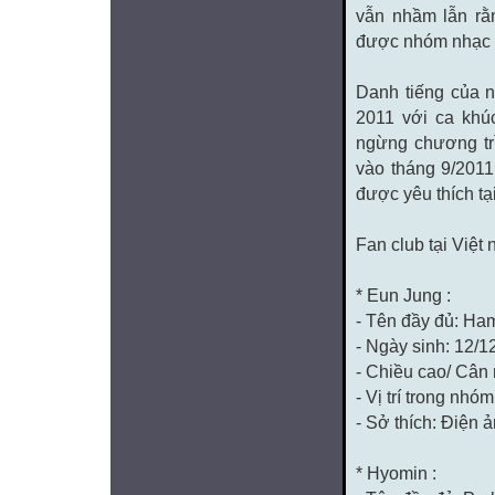
vẫn nhầm lẫn rằ
được nhóm nhạc G
Danh tiếng của 
2011 với ca khú
ngừng chương trì
vào tháng 9/2011
được yêu thích tạ
Fan club tại Việt 
* Eun Jung :
- Tên đầy đủ: Ha
- Ngày sinh: 12/1
- Chiều cao/ Cân
- Vị trí trong nhóm
- Sở thích: Điện ả
* Hyomin :