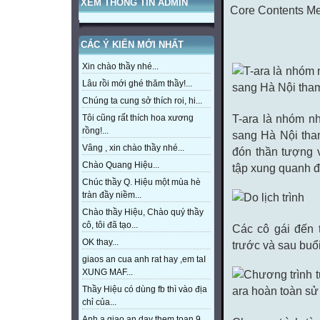
XEM THÔNG TIN ADMIN
Core Contents Me
CÁC Ý KIẾN MỚI NHẤT
Xin chào thầy nhé...
Lâu rồi mới ghé thăm thầy!...
Chúng ta cung sở thích roi, hi...
Tôi cũng rất thích hoa xương
T-ara là nhóm n
rồng!...
sang Hà Nội th
Vâng , xin chào thầy nhé...
đón thần tượng v
Chào Quang Hiệu...
tập xung quanh đị
Chúc thầy Q. Hiệu một mùa hè
tràn đầy niềm...
Chào thầy Hiệu, Chào quý thầy
cô, tôi đã tạo...
Các cô gái đến 
OK thay...
trước và sau buổi
giaos an cua anh rat hay ,em taI
XUNG MAF...
Thầy Hiệu có dùng fb thì vào địa
chỉ của...
Anh a giao an day them toan 9