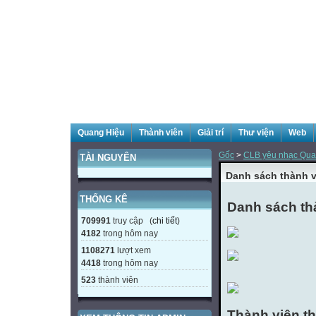
Quang Hiệu
Thành viên
Giải trí
Thư viện
Web
Gốc
>
CLB yêu nhạc Qua
TÀI NGUYÊN
Danh sách thành v
THỐNG KÊ
Danh sách thà
709991
truy cập (
chi tiết
)
4182
trong hôm nay
1108271
lượt xem
4418
trong hôm nay
523
thành viên
Thành viên t