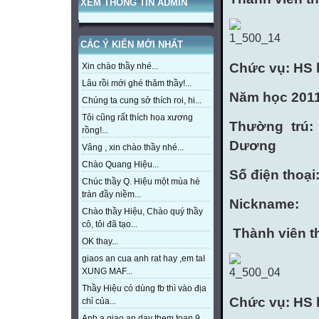
XEM THÔNG TIN ADMIN
CÁC Ý KIẾN MỚI NHẤT
Chức vụ: HS 
Xin chào thầy nhé...
Lâu rồi mới ghé thăm thầy!...
Năm học 2011
Chúng ta cung sở thích roi, hi...
Tôi cũng rất thích hoa xương
Thường trú:
rồng!...
Dương
Vâng , xin chào thầy nhé...
Chào Quang Hiệu...
Số điện thoại
Chúc thầy Q. Hiệu một mùa hè
tràn đầy niềm...
Nickname:
Chào thầy Hiệu, Chào quý thầy
cô, tôi đã tạo...
Thành viên t
OK thay...
giaos an cua anh rat hay ,em taI
XUNG MAF...
Thầy Hiệu có dùng fb thì vào địa
Chức vụ: HS 
chỉ của...
Anh a giao an day them toan 9