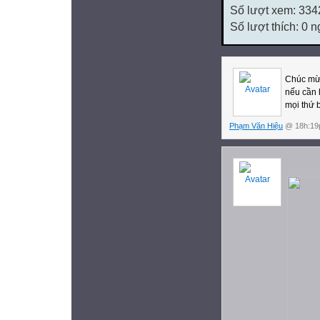
Số lượt xem: 334
Số lượt thích: 0 
Chúc mừn
nếu cần 
mọi thứ 
Phạm Văn Hiệu
@ 18h:19p