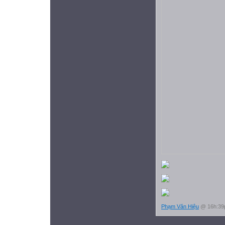
Phạm Văn Hiệu
@ 16h:39p