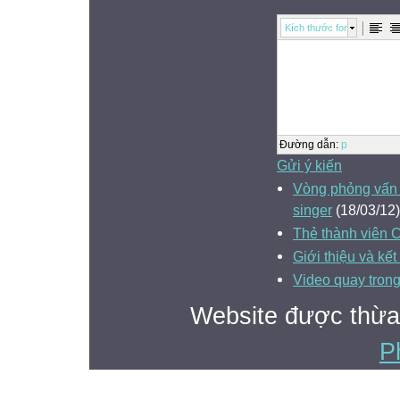
Kích thước font
Đường dẫn
:
p
Gửi ý kiến
Vòng phỏng vấn 
singer
(18/03/12)
Thẻ thành viên 
Giới thiệu và k
Video quay trong 
Website được thừa
P