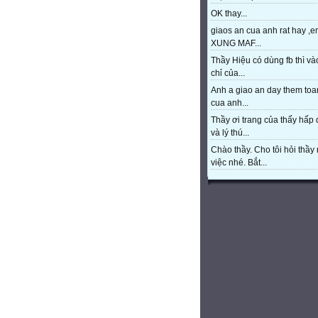
OK thay...
giaos an cua anh rat hay ,e
XUNG MAF...
Thầy Hiệu có dùng fb thì và
chỉ của...
Anh a giao an day them toa
cua anh...
Thầy ơi trang của thấy hấp
và lý thú...
Chào thầy. Cho tôi hỏi thầy 
việc nhé. Bắt...