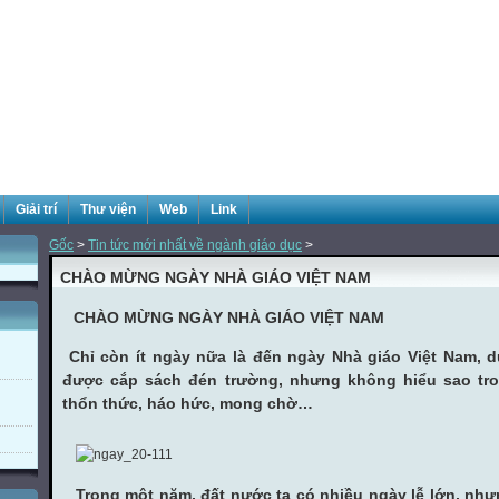
Giải trí
Thư viện
Web
Link
Gốc
>
Tin tức mới nhất về ngành giáo dục
>
CHÀO MỪNG NGÀY NHÀ GIÁO VIỆT NAM
CHÀO MỪNG NGÀY NHÀ GIÁO VIỆT NAM
Chỉ còn ít ngày nữa là đến ngày Nhà giáo Việt Nam, 
được cắp sách đén trường, nhưng không hiểu sao tro
thổn thức, háo hức, mong chờ…
Trong một năm, đất nước ta có nhiều ngày lễ lớn, như