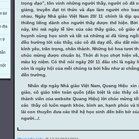
trọng đạo”, tôn vinh những người thầy, người cô đã 
giảng, truyền đạt tri thức và đạo làm người cho bao
m taI
nhau. Ngày Nhà giáo Việt Nam 20/ 11 chính là dịp q
thiêng liêng dành cho người thầy được thể hiện. Bở
o địa
này, khi mà ngày lễ lớn của các thầy giáo, cô giáo
huynh cùng học sinh và tất cả những ai đã từng ngồ
n 9
đều hướng tới các thầy, các cô đã dạy dỗ, dìu dắt mì
kính yêu, trân trọng, chân thành. Những bó hoa tươi t
 dẫn
chúc mừng được chuẩn bị. Thời đi học chợt hiện về,
màu kỷ niệm. Có thể nói ngày 20/ 11 đâu chỉ là ngày l
một
còn là ngày hội của mỗi chúng ta bởi hầu như ai chẳng
đến trường.
Nhân dịp ngày Nhà giáo Việt Nam, Quang Hiệu xin gử
giáo, cô giáo trên toàn quốc (đặc biệt là các thầy cô
thành viên của website Quang Hiệu) lời chúc mừng tố
các thầy cô luôn mạnh khỏe, bình an, hạnh phúc và t
lái con thuyền đưa các thế hệ học sinh đến bến bờ của
người.../.