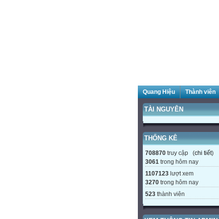
Quang Hiệu
Thành viên
TÀI NGUYÊN
THỐNG KÊ
708870
truy cập (
chi tiết
)
3061
trong hôm nay
1107123
lượt xem
3270
trong hôm nay
523
thành viên