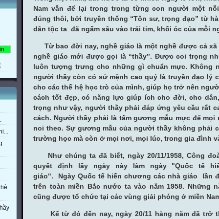
Nam vẫn để lại trong trong từng con người một nỗ
đúng thôi, bởi truyền thống “Tôn sư, trọng đạo” từ 
dân tộc ta đã ngấm sâu vào trái tim, khối óc của mỗi n
Từ bao đời nay, nghề giáo là một nghề được cả xã h
nghề giáo mới được gọi là “thầy”. Được coi trọng n
luôn tượng trưng cho những gì chuẩn mực. Không 
người thầy còn có sứ mệnh cao quý là truyền đạo lý c
cho các thế hệ học trò của mình, giúp họ trở nên ngườ
cách tốt đẹp, có năng lực giúp ích cho đời, cho dâ
trọng như vậy, người thầy phải đáp ứng yêu cầu rất c
cách. Người thầy phải là tấm gương mẫu mực để mọi n
.
noi theo. Sự gương mẫu của người thầy không phải c
i...
trường học mà còn ở mọi nơi, mọi lúc, trong gia đình v
g
Như chúng ta đã biết, ngày 20/11/1958, Công đoà
quyết định lấy ngày này làm ngày "Quốc tế h
giáo". Ngày Quốc tế hiến chương các nhà giáo lần đ
trên toàn miền Bắc nước ta vào năm 1958. Những n
 hè
cũng được tổ chức tại các vùng giải phóng ở miền Nam.
thầy
Kể từ đó đến nay, ngày 20/11 hàng năm đã trở th