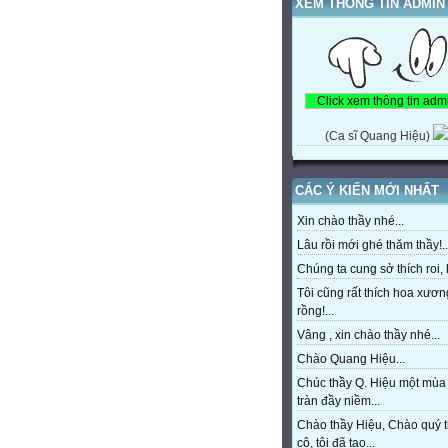
XEM THÔNG TIN ADMIN
(Ca sĩ Quang Hiệu)
CÁC Ý KIẾN MỚI NHẤT
Xin chào thầy nhé...
Lâu rồi mới ghé thăm thầy!..
Chúng ta cung sở thích roi, h
Tôi cũng rất thích hoa xươn
rồng!...
Vâng , xin chào thầy nhé...
Chào Quang Hiệu...
Chúc thầy Q. Hiệu một mùa
tràn đầy niềm...
Chào thầy Hiệu, Chào quý 
cô, tôi đã tạo...