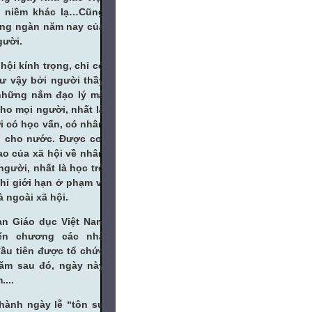
i niềm khác lạ…Cũng
hàng ngàn năm nay của
gười.
ội kính trọng, chỉ có
hư vậy bởi người thầy
những nắm đạo lý mà
ho mọi người, nhất là
i có học vấn, có nhân
n, cho nước. Được coi
ao của xã hội về nhân
gười, nhất là học trò
hỉ giới hạn ở phạm vi
à ngoài xã hội.
n Giáo dục Việt Nam
iến chương các nhà
ầu tiên được tổ chức
ǎm sau đó, ngày này
...
ành ngày lễ “tôn sư