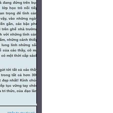
và đang đứng trên bục
 lớp học trò nối tiếp
uan trọng để tình cảm
i vậy, vào những ngày
 đến gần, các bậc phụ
i trên ghế nhà trường
nh với những tình cảm
hắm, những cánh thiếp
 lung linh những sắc
ễ của các thầy, cô mà
 có một thời cắp sách
i tới tất cả các thầy
 trong tất cả hơn 300
t đẹp nhất! Kính chúc
iếp tục vững tay chèo
 tri thức, của đạo làm