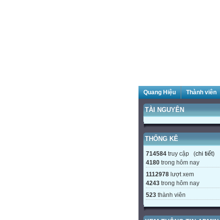
Quang Hiệu
Thành viên
TÀI NGUYÊN
THỐNG KÊ
714584
truy cập (
chi tiết
)
4180
trong hôm nay
1112978
lượt xem
4243
trong hôm nay
523
thành viên