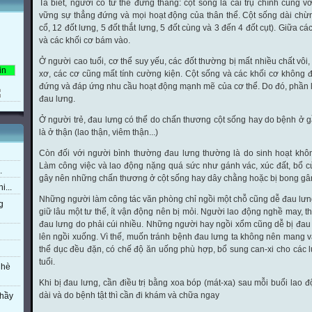
Ta biết, người có tư thế đứng thẳng: cột sống là cái trụ chính cùng v
vững sự thẳng đứng và mọi hoạt động của thân thể. Cột sống dài chừn
cổ, 12 đốt lưng, 5 đốt thắt lưng, 5 đốt cùng và 3 đến 4 đốt cụt). Giữa 
và các khối cơ bám vào.
Ở người cao tuổi, cơ thể suy yếu, các đốt thường bị mất nhiều chất vôi,
xơ, các cơ cũng mất tính cường kiện. Cột sống và các khối cơ không 
đứng và đáp ứng nhu cầu hoạt động mạnh mẽ của cơ thể. Do đó, phần
đau lưng.
Ở người trẻ, đau lưng có thể do chấn thương cột sống hay do bệnh ở g
là ở thận (lao thận, viêm thận...)
Còn đối với người bình thường đau lưng thường là do sinh hoạt không
Làm công việc và lao động nặng quá sức như gánh vác, xúc đất, bổ củi
.
gây nên những chấn thương ở cột sống hay dây chằng hoặc bị bong gân
i...
Những người làm công tác văn phòng chỉ ngồi một chỗ cũng dễ đau lưng
g
giữ lâu một tư thế, ít vận động nên bị mỏi. Người lao động nghề may, t
đau lưng do phải cúi nhiều. Những người hay ngồi xổm cũng dễ bị đau 
lên ngồi xuống. Vì thế, muốn tránh bệnh đau lưng ta không nên mang v
thể dục đều đặn, có chế độ ăn uống phù hợp, bổ sung can-xi cho các l
tuổi.
 hè
Khi bị đau lưng, cần điều trị bằng xoa bóp (mát-xa) sau mỗi buổi lao 
dài và do bệnh tật thì cần đi khám và chữa ngay
thầy