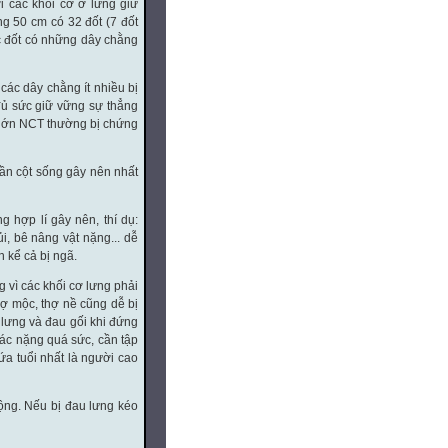
ới các khối cơ ở lưng giữ
g 50 cm có 32 đốt (7 đốt
các đốt có những dây chằng
 các dây chằng ít nhiều bị
đủ sức giữ vững sự thẳng
 lớn NCT thường bị chứng
ần cột sống gây nên nhất
 hợp lí gây nên, thí dụ:
, bê nâng vật nặng... dễ
 kể cả bị ngã.
 vì các khối cơ lưng phải
hợ mộc, thợ nề cũng dễ bị
lưng và đau gối khi đứng
ác nặng quá sức, cần tập
ứa tuổi nhất là người cao
động. Nếu bị đau lưng kéo