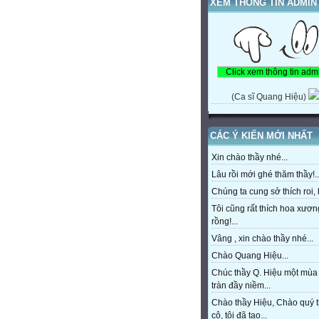
XEM THÔNG TIN ADMIN
(Ca sĩ Quang Hiệu)
CÁC Ý KIẾN MỚI NHẤT
Xin chào thầy nhé...
Lâu rồi mới ghé thăm thầy!..
Chúng ta cung sở thích roi, h
Tôi cũng rất thích hoa xươn
rồng!...
Vâng , xin chào thầy nhé...
Chào Quang Hiệu...
Chúc thầy Q. Hiệu một mùa
tràn đầy niềm...
Chào thầy Hiệu, Chào quý 
cô, tôi đã tạo...