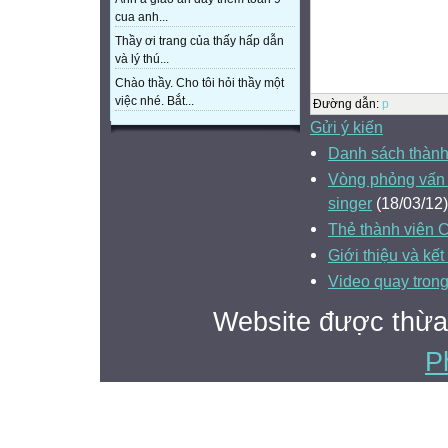
cua anh...
Thầy ơi trang của thấy hấp dẫn
và lý thú...
Chào thầy. Cho tôi hỏi thầy một
việc nhé. Bắt...
Đường dẫn
:
p
Gửi ý kiến
Danh sách thành
Vòng phỏng vấn 
singer
(18/03/12)
Thẻ thành viên 
Giới thiệu và k
Video quay trong 
Website được thừa
P