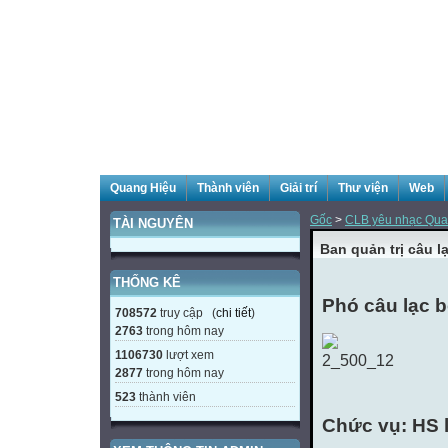
Quang Hiệu
Thành viên
Giải trí
Thư viện
Web
Gốc
>
CLB yêu nhạc Qua
TÀI NGUYÊN
Ban quản trị câu 
THỐNG KÊ
Phó câu lạc 
708572
truy cập (
chi tiết
)
2763
trong hôm nay
1106730
lượt xem
2877
trong hôm nay
523
thành viên
Chức vụ: HS 