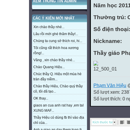
XEM THÔNG TIN ADMIN
Năm học 2011
Thường trú: 
CÁC Ý KIẾN MỚI NHẤT
Xin chào thầy nhé...
Số điện thoại
Lâu rồi mới ghé thăm thầy!...
Nickname:
Chúng ta cung sở thích roi, hi...
Tôi cũng rất thích hoa xương
Thầy giáo Ph
rồng!...
Vâng , xin chào thầy nhé...
Chào Quang Hiệu...
Chúc thầy Q. Hiệu một mùa hè
tràn đầy niềm...
Phạm Văn Hiệu
@
Chào thầy Hiệu, Chào quý thầy
cô, tôi đã tạo...
Số lượt xem: 238
Số lượt thích: 0 
OK thay...
giaos an cua anh rat hay ,em taI
XUNG MAF...
Thầy Hiệu có dùng fb thì vào địa
Kích thước font
chỉ của...
Anh a giao an day them toan 9