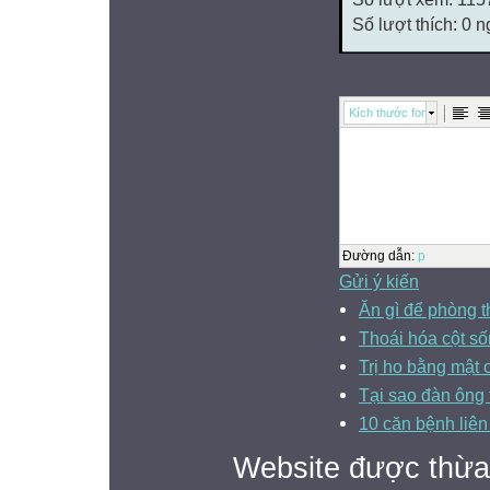
Số lượt thích: 0 
Kích thước font
Đường dẫn
:
p
Gửi ý kiến
Ăn gì để phòng t
Thoái hóa cột số
Trị ho bằng mật 
Tại sao đàn ông 
10 căn bệnh liên
Website được thừa