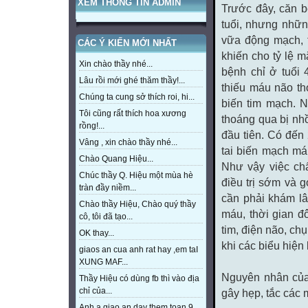
XEM THÔNG TIN ADMIN
Trước đây, căn 
tuổi, nhưng nhữn
vữa động mạch, t
CÁC Ý KIẾN MỚI NHẤT
khiến cho tỷ lệ 
Xin chào thầy nhé...
bệnh chỉ ở tuổi 
Lâu rồi mới ghé thăm thầy!...
thiếu máu não th
Chúng ta cung sở thích roi, hi...
biến tim mạch. 
Tôi cũng rất thích hoa xương
thoáng qua bị nhồ
rồng!...
đầu tiên. Có đến
Vâng , xin chào thầy nhé...
tai biến mạch má
Chào Quang Hiệu...
Như vậy việc ch
Chúc thầy Q. Hiệu một mùa hè
điều trị sớm và 
tràn đầy niềm...
cần phải khám l
Chào thầy Hiệu, Chào quý thầy
máu, thời gian đ
cô, tôi đã tạo...
tim, điện não, ch
OK thay...
khi các biểu hiện
giaos an cua anh rat hay ,em taI
XUNG MAF...
Nguyên nhân của
Thầy Hiệu có dùng fb thì vào địa
chỉ của...
gây hẹp, tắc các
Anh a giao an day them toan 9