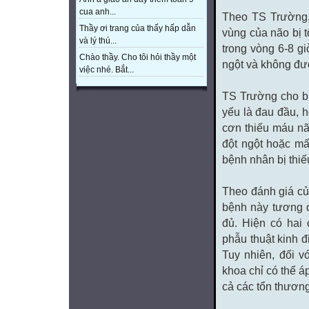
cua anh...
Theo TS Trường,
Thầy ơi trang của thấy hấp dẫn
vùng của não bị 
và lý thú...
trong vòng 6-8 g
Chào thầy. Cho tôi hỏi thầy một
ngột và không đư
việc nhé. Bắt...
TS Trường cho bi
yếu là đau đầu, 
cơn thiếu máu não
đột ngột hoặc mất
bệnh nhân bị thi
Theo đánh giá củ
bệnh này tương đ
đủ. Hiện có hai
phẫu thuật kinh 
Tuy nhiên, đối v
khoa chỉ có thể á
cả các tổn thương