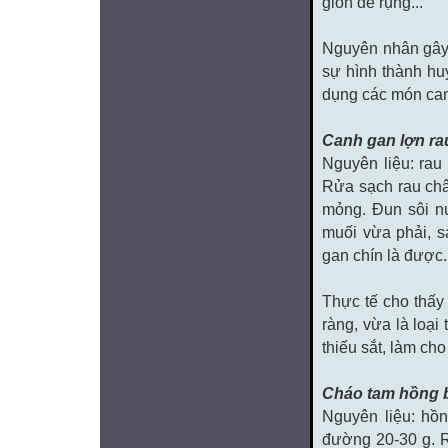
giòn dễ rụng...
Nguyên nhân gây 
sự hình thành hu
dụng các món can
Canh gan lợn rau
Nguyên liệu: rau 
Rửa sạch rau chân
mỏng. Đun sôi nư
muối vừa phải, s
gan chín là được
Thực tế cho thấy 
ràng, vừa là loại
thiếu sắt, làm ch
Cháo tam hồng b
Nguyên liệu: hồn
đường 20-30 g. R