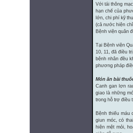
Với tái thông mạ
hạn chế của phươn
lớn, chi phí kỹ t
(cả nước hiện chỉ
Bệnh viện quân đ
Tại Bệnh viện Quâ
10, 11, đã điều 
bệnh nhân đều kh
phương pháp điều 
Món ăn bài thuốc
Canh gan lợn rau
giao là những mó
trong hỗ trợ điều 
Bệnh thiếu máu d
giun móc, có tha
hiện mệt mỏi, ho