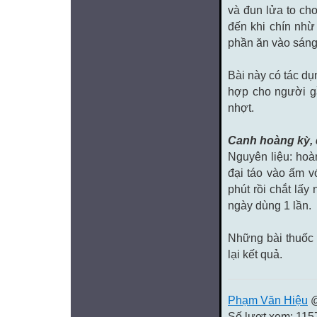
và đun lửa to ch
đến khi chín nhừ
phần ăn vào sáng,
Bài này có tác dụ
hợp cho người g
nhợt.
Canh hoàng kỳ, đ
Nguyên liệu: hoà
đại táo vào ấm v
phút rồi chắt lấy
ngày dùng 1 lần.
Những bài thuốc n
lại kết quả.
Phạm Văn Hiệu
@
Số lượt xem: 115