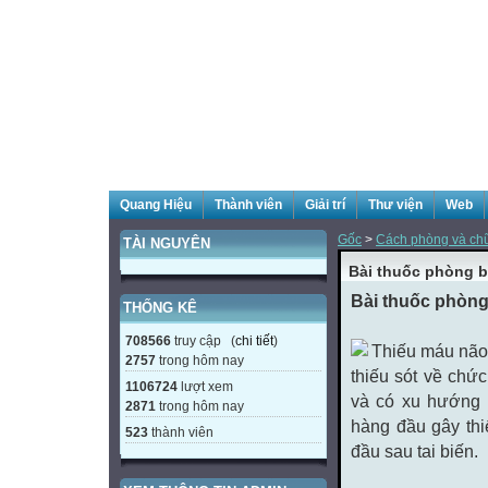
Quang Hiệu
Thành viên
Giải trí
Thư viện
Web
Gốc
>
Cách phòng và chữ
TÀI NGUYÊN
Bài thuốc phòng 
Bài thuốc phòng
THỐNG KÊ
708566
truy cập (
chi tiết
)
Thiếu máu não t
2757
trong hôm nay
thiếu sót về chứ
1106724
lượt xem
và có xu hướng l
2871
trong hôm nay
hàng đầu gây thi
523
thành viên
đầu sau tai biến.